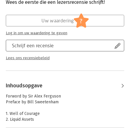
Uitgever:
Capstone
Wees de eerste die een lezersrecensie schrijft!
Druk:
1
Hoofdrubriek:
Leiderschap
?
Uw waardering
Log in om uw waardering te geven
Schrijf een recensie
Lees ons recensiebeleid
Inhoudsopgave
Forword by Sir Alex Ferguson
Preface by Bill Sweetenham
1. Well of Courage
2. Liquid Assets
3. Liquid Crystal Display