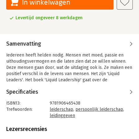
In winkelwagen
Levertijd ongeveer 8 werkdagen
Samenvatting
Iedereen heeft helden nodig. Mensen met moed, passie en
uithoudingsvermogen en die laten zien dat ze willen winnen.
Deze mensen gaan door, wat de uitdaging ook is. Ze maken een
positief verschil in de levens van mensen. Het zijn 'Liquid
Leaders'. Het boek 'Liquid Leadership' gaat over de
succesprincipes van hedendaagse legenden als Sir Richard
Specificaties
Branson, Muhammad Ali en Jonny Wilkinson. Daarnaast gaat het
over de verassende kwaliteiten van de mensen met wie u elke
ISBN13:
9781906465438
dag samenwerkt.
Trefwoorden:
leiderschap
,
persoonlijk leiderschap
,
leidinggeven
Taal:
Engels
Bindwijze:
ingenaaid
Lezersrecensies
Aantal pagina's:
182