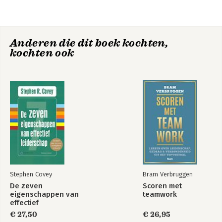
4. Sailing by the North Star
5. Drip Effect
6. Water Gauge
7. Liquid Sunshine
Anderen die dit boek kochten,
8. Make a Splash
kochten ook
9. Take Horses to Water
10. Deep Dive
11. Fluidity
12. Set Sail!
Postscriptum
Stephen Covey
Bram Verbruggen
De zeven
Scoren met
eigenschappen van
teamwork
effectief
leiderschap
€ 27,50
€ 26,95