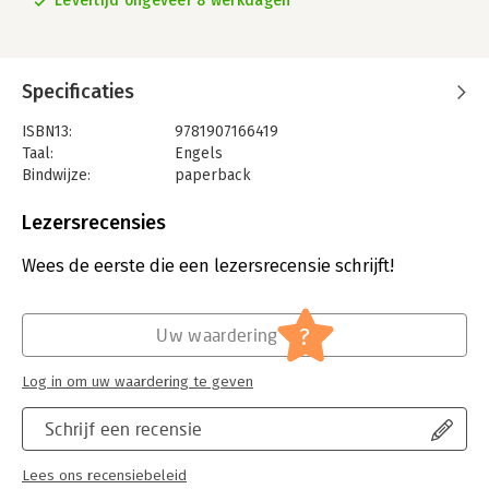
Levertijd ongeveer 8 werkdagen
Specificaties
ISBN13:
9781907166419
Taal:
Engels
Bindwijze:
paperback
Aantal pagina's:
106
Uitgever:
Arktos Media
Lezersrecensies
Verschijningsdatum:
15-5-2013
Wees de eerste die een lezersrecensie schrijft!
Hoofdrubriek:
Mens en maatschappij
?
Uw waardering
Log in om uw waardering te geven
Schrijf een recensie
Lees ons recensiebeleid