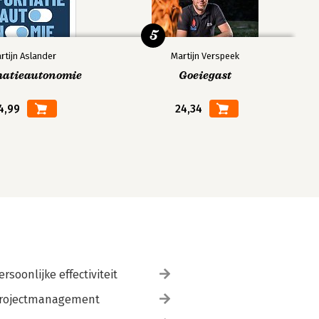
5
rtijn Aslander
Martijn Verspeek
matieautonomie
Goeiegast
4,99
24,34
ersoonlijke effectiviteit
rojectmanagement