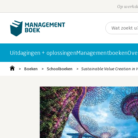
Op werkda
Uitdagingen + oplossingen
Managementboeken
Ove
Boeken
Schoolboeken
Sustainable Value Creation in H