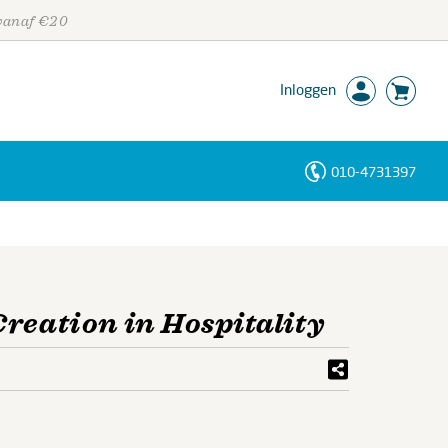
 vanaf €20
Inloggen
010-4731397
Personen
Trefwoorden
reation in Hospitality