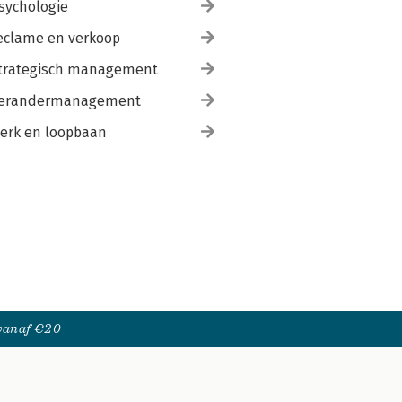
sychologie
eclame en verkoop
trategisch management
erandermanagement
erk en loopbaan
 vanaf €20