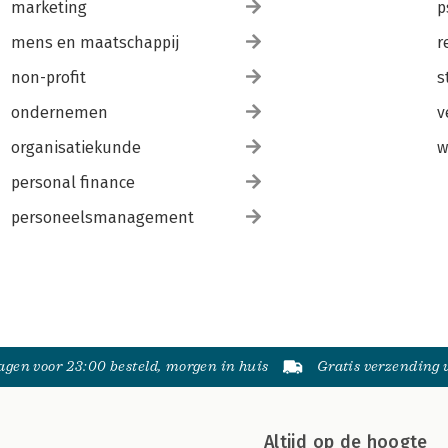
marketing
p
mens en maatschappij
r
non-profit
s
ondernemen
v
organisatiekunde
w
personal finance
personeelsmanagement
gen voor 23:00 besteld, morgen in huis
Gratis verzending
Altijd op de hoogte