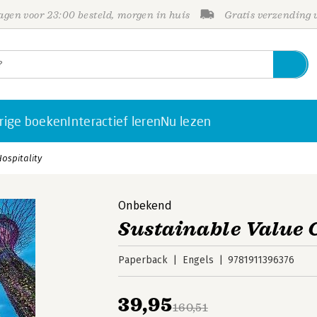
gen voor 23:00 besteld, morgen in huis
Gratis verzending
rige boeken
Interactief leren
Nu lezen
ospitality
Onbekend
Sustainable Value C
Paperback
Engels
9781911396376
39,95
160,51