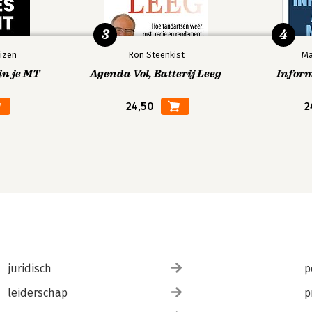
3
4
izen
Ron Steenkist
Ma
in je MT
Agenda Vol, Batterij Leeg
Infor
24,50
2
juridisch
p
leiderschap
p