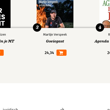
3
4
izen
Martijn Verspeek
R
in je MT
Goeiegast
Agenda V
24,34
2
juridisch
p