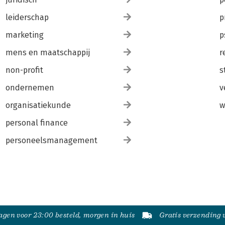
leiderschap
p
marketing
p
mens en maatschappij
r
non-profit
s
ondernemen
v
organisatiekunde
w
personal finance
personeelsmanagement
gen voor 23:00 besteld, morgen in huis
Gratis verzending