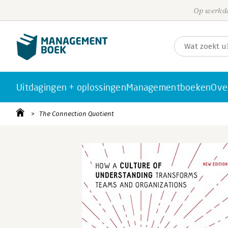
Op werkda
Uitdagingen + oplossingen
Managementboeken
Ove
The Connection Quotient