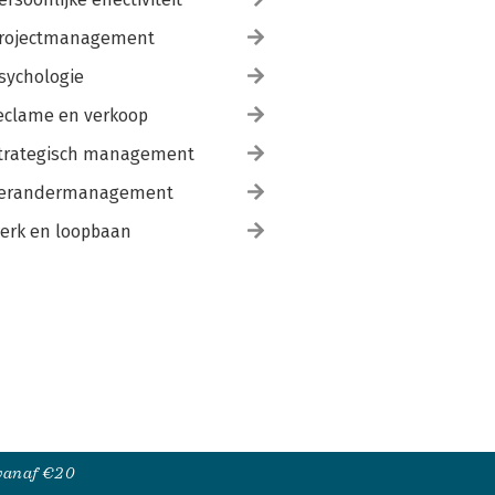
rojectmanagement
sychologie
eclame en verkoop
trategisch management
erandermanagement
erk en loopbaan
 vanaf €20