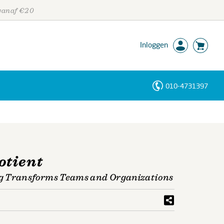
 vanaf €20
Inloggen
010-4731397
Personen
Trefwoorden
otient
g Transforms Teams and Organizations