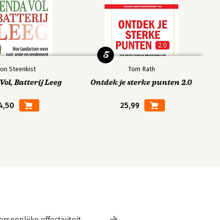
5
on Steenkist
Tom Rath
ol, Batterij Leeg
Ontdek je sterke punten 2.0
4,50
25,99
ersoonlijke effectiviteit