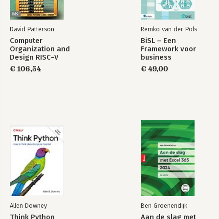
David Patterson
Remko van der Pols
Computer
BiSL – Een
Organization and
Framework voor
Design RISC-V
business
Edition
informatiemanagement
€ 106,54
€ 49,00
Allen Downey
Ben Groenendijk
Think Python
Aan de slag met