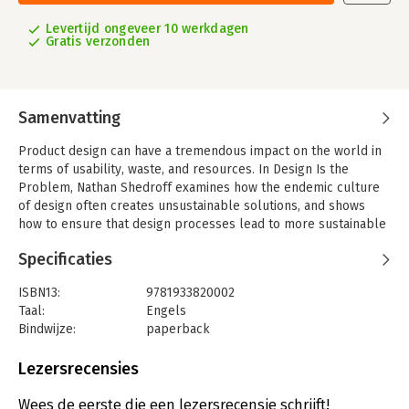
Levertijd ongeveer 10 werkdagen
Gratis verzonden
Samenvatting
Product design can have a tremendous impact on the world in
terms of usability, waste, and resources. In Design Is the
Problem, Nathan Shedroff examines how the endemic culture
of design often creates unsustainable solutions, and shows
how to ensure that design processes lead to more sustainable
products and services.
Specificaties
ISBN13:
9781933820002
Taal:
Engels
Bindwijze:
paperback
Aantal pagina's:
319
Uitgever:
Rosenfeld Media
Lezersrecensies
Druk:
1
Verschijningsdatum:
1-3-2019
Wees de eerste die een lezersrecensie schrijft!