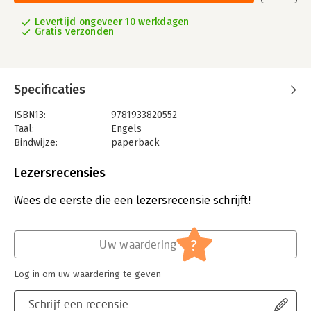
Levertijd ongeveer 10 werkdagen
Gratis verzonden
Specificaties
ISBN13:
9781933820552
Taal:
Engels
Bindwijze:
paperback
Aantal pagina's:
280
Uitgever:
Rosenfeld Media
Lezersrecensies
Verschijningsdatum:
1-6-2012
Wees de eerste die een lezersrecensie schrijft!
Hoofdrubriek:
IT-management / ICT
?
Uw waardering
Log in om uw waardering te geven
Schrijf een recensie