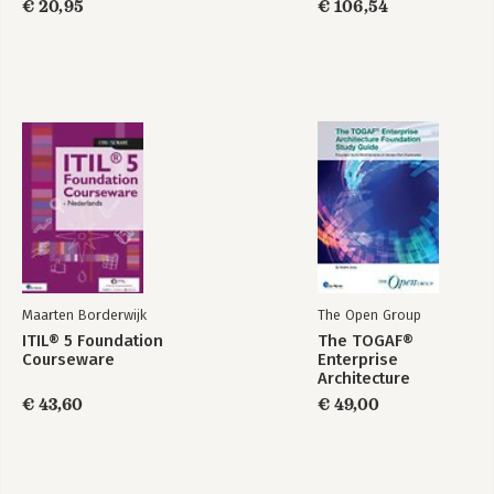
€ 20,95
€ 106,54
Maarten Borderwijk
The Open Group
ITIL® 5 Foundation
The TOGAF®
Courseware
Enterprise
Architecture
Foundation Study
€ 43,60
€ 49,00
Guide