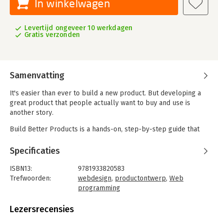
In winkelwagen
Levertijd ongeveer 10 werkdagen
Gratis verzonden
Samenvatting
It's easier than ever to build a new product. But developing a
great product that people actually want to buy and use is
another story.
Build Better Products is a hands-on, step-by-step guide that
helps teams incorporate strategy, empathy, design, and
analytics into their development process. You'll learn to
Specificaties
develop products and features that improve your business's
bottom line while dramatically improving customer experience.
ISBN13:
9781933820583
Trefwoorden:
webdesign
,
productontwerp
,
Web
programming
Taal:
Engels
Bindwijze:
paperback
Lezersrecensies
Aantal pagina's:
368