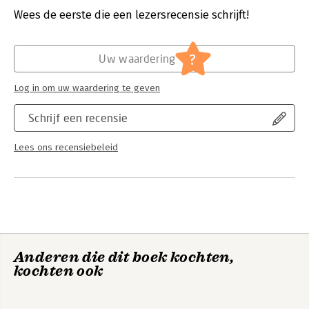
Uitgever:
Rosenfeld Media
Wees de eerste die een lezersrecensie schrijft!
Druk:
1
Verschijningsdatum:
1-11-2016
?
Uw waardering
Hoofdrubriek:
Internet en social media
,
Marketing
Log in om uw waardering te geven
Schrijf een recensie
Lees ons recensiebeleid
Anderen die dit boek kochten,
kochten ook