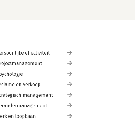
ersoonlijke effectiviteit
rojectmanagement
sychologie
eclame en verkoop
trategisch management
erandermanagement
erk en loopbaan