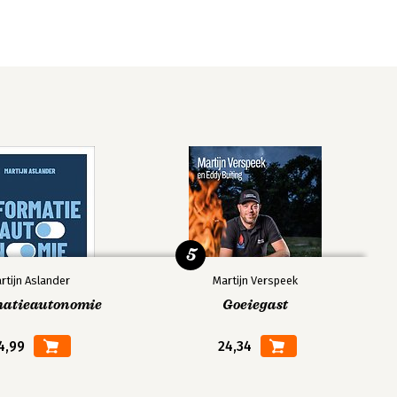
5
rtijn Aslander
Martijn Verspeek
matieautonomie
Goeiegast
4,99
24,34