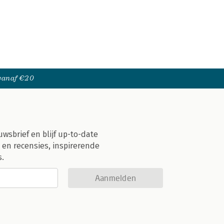
 vanaf €20
uwsbrief en blijf up-to-date
 en recensies, inspirerende
s.
Aanmelden