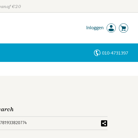
 vanaf €20
Inloggen
010-4731397
Personen
Trefwoorden
earch
781933820774