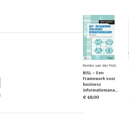
Remko van der Pols
BiSL – Een
Framework voor
business
informatiemanagement
n
€ 49,00