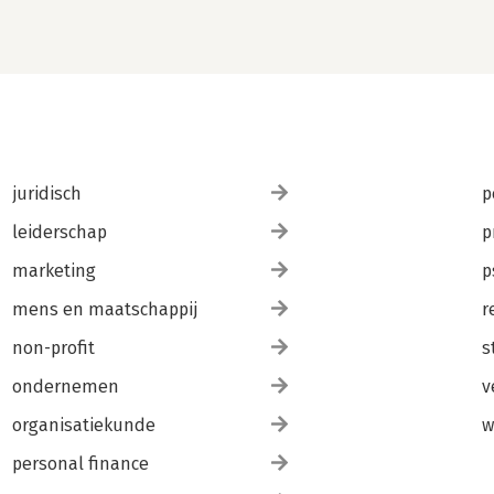
juridisch
p
leiderschap
p
marketing
p
mens en maatschappij
r
non-profit
s
ondernemen
v
organisatiekunde
w
personal finance