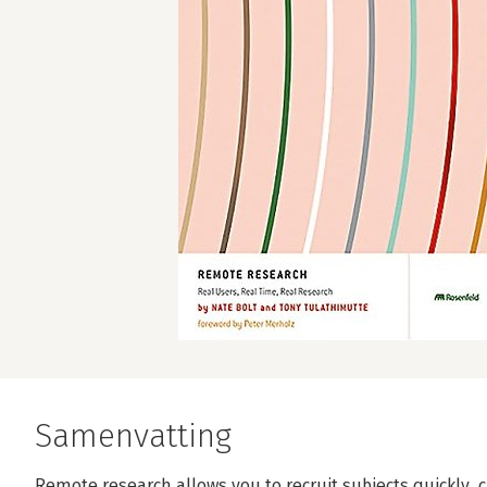
Samenvatting
Remote research allows you to recruit subjects quickly,