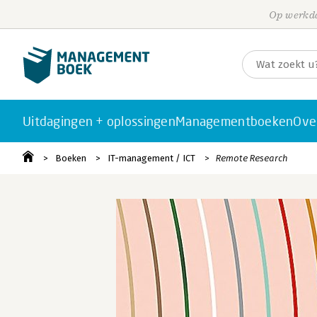
Op werkda
Uitdagingen + oplossingen
Managementboeken
Ove
Boeken
IT-management / ICT
Remote Research