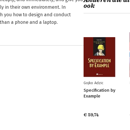
Anderen die di
ook
ly in their own environment. In
ch you how to design and conduct
 than a phone and a laptop.
Gojko Adzic
Specification by
Example
€ 59,74