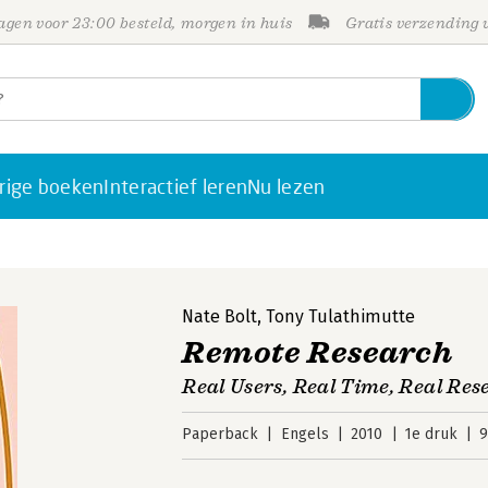
gen voor 23:00 besteld, morgen in huis
Gratis verzending
rige boeken
Interactief leren
Nu lezen
Nate Bolt
,
Tony Tulathimutte
Remote Research
Real Users, Real Time, Real Res
Paperback
Engels
2010
1e druk
9