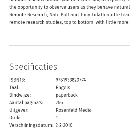
the opportunity to observe users as they behave natural
Remote Research, Nate Bolt and Tony Tulathimutte tea
remote research studies, top to bottom, with little more
Specificaties
ISBN13:
9781933820774
Taal:
Engels
Bindwijze:
paperback
Aantal pagina's:
266
Uitgever:
Rosenfeld Media
Druk:
1
Verschijningsdatum:
2-2-2010