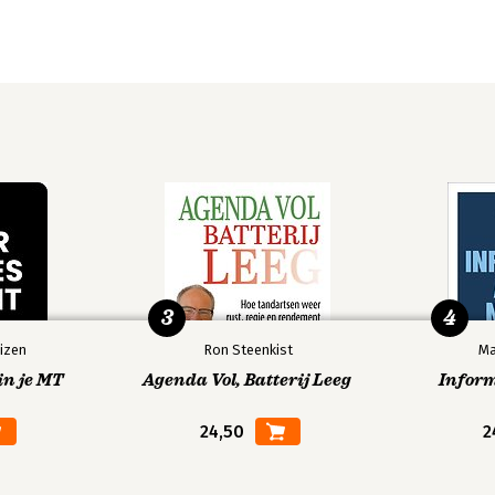
3
4
izen
Ron Steenkist
Ma
in je MT
Agenda Vol, Batterij Leeg
Infor
24,50
2