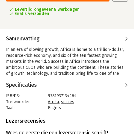
Levertijd ongeveer 8 werkdagen
Gratis verzonden
Samenvatting
In an era of slowing growth, Africa is home to a trillion-dollar,
resource-rich economy, and six of the ten fastest growing
markets in the world. Success in Africa introduces the
ambitious CEOs who are building the continent. These stories
of growth, technology, and tradition bring life to one of the
most important stories of the global economy: a successful
Specificaties
Africa.
The CEOs of General Electric, The Coca Cola Company, and
ISBN13:
9781937134464
Tullow Oil join Africa's leading CEOs to share insights on what
Trefwoorden:
Afrika
,
succes
wins in this fast-growth market. With twenty years of
Taal:
Engels
experience in frontier markets, including a decade working in
Bindwijze:
gebonden
Africa, author Jonathan Berman engages with top business
Aantal pagina's:
224
Lezersrecensies
leaders on the vast opportunities and challenges of the
Uitgever:
Routledge
continent. Success in Africa pushes past the headlines on
Druk:
1
Wees de eerste die een lezersrecensie schrijft!