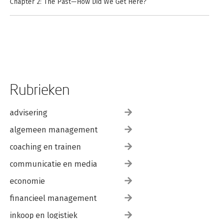
Chapter 2: The Past—How Did We Get Here?
Chapter 3: The Present—Where Are We Now?
Chapter 4: The Future—Where Do We Go From Here?
Chapter 5: Staying the Course—Are We Implementing PLC Right
or PLC Lite?
Afterword
Appendix
References
Rubrieken
advisering
algemeen management
coaching en trainen
communicatie en media
economie
financieel management
inkoop en logistiek