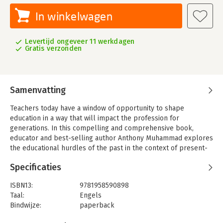
In winkelwagen
Levertijd ongeveer 11 werkdagen
Gratis verzonden
Samenvatting
Teachers today have a window of opportunity to shape
education in a way that will impact the profession for
generations. In this compelling and comprehensive book,
educator and best-selling author Anthony Muhammad explores
the educational hurdles of the past in the context of present-
day concerns and envisions an education system where all
Specificaties
schools energetically embrace the PLC at Work(R) process.
This book will help K–12 educators:
ISBN13:
9781958590898
Taal:
Engels
- Reflect on the long-term effects of the COVID-19 pandemic
Bindwijze:
paperback
on student learning and educator approaches
Aantal pagina's:
208