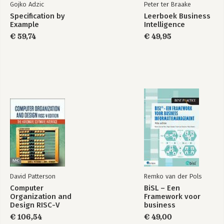
Gojko Adzic
Peter ter Braake
Specification by
Leerboek Business
Example
Intelligence
€ 59,74
€ 49,95
David Patterson
Remko van der Pols
Computer
BiSL – Een
Organization and
Framework voor
Design RISC-V
business
Edition
informatiemanagement
€ 106,54
€ 49,00