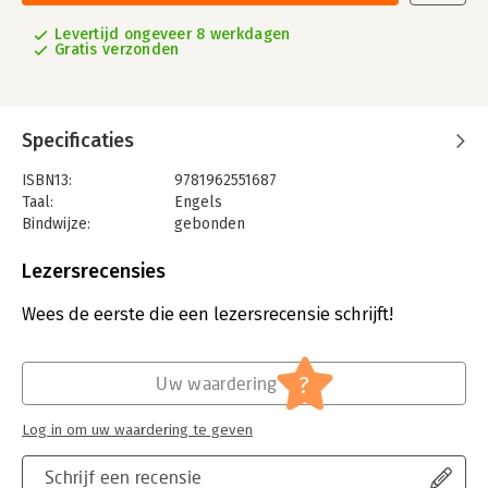
Levertijd ongeveer 8 werkdagen
Gratis verzonden
Specificaties
ISBN13:
9781962551687
Taal:
Engels
Bindwijze:
gebonden
Aantal pagina's:
280
Uitgever:
Lynne Rienner Publishers
Lezersrecensies
Verschijningsdatum:
1-5-2025
Wees de eerste die een lezersrecensie schrijft!
Hoofdrubriek:
IT-management / ICT
?
Uw waardering
Log in om uw waardering te geven
Schrijf een recensie