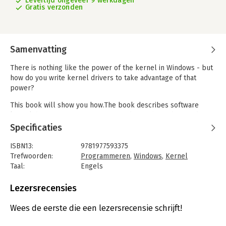
Levertijd ongeveer 9 werkdagen
Gratis verzonden
Samenvatting
There is nothing like the power of the kernel in Windows - but
how do you write kernel drivers to take advantage of that
power?
This book will show you how.The book describes software
kernel drivers programming for Windows. These drivers don't
deal with hardware, but rather with the system itself:
Specificaties
processes, threads, modules, registry and more.
ISBN13:
9781977593375
Kernel code can be used for monitoring important events,
Trefwoorden:
Programmeren
,
Windows
,
Kernel
preventing some from occurring if needed. Various filters can
Taal:
Engels
be written that can intercept calls that a driver may be
Bindwijze:
paperback
interested in.
Aantal pagina's:
402
Lezersrecensies
Uitgever:
CreateSpace Independent Publishing
Platform
Wees de eerste die een lezersrecensie schrijft!
Druk:
1