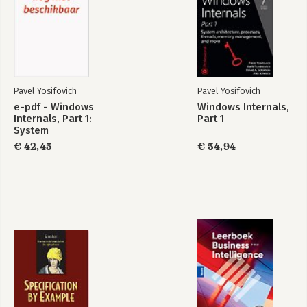
Pavel Yosifovich
Pavel Yosifovich
e-pdf - Windows
Windows Internals,
Internals, Part 1:
Part 1
System
architecture,
€ 42,45
€ 54,94
processes, threads,
memory
management, and
more