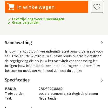
In winkelwagen
Levertijd ongeveer 6 werkdagen
Gratis verzonden
Samenvatting
Is jouw markt volop in verandering? Staat jouw organisatie voor
een groeispurt? Wijzigt jouw subsidiërende overheid drastisch
de regelgeving die op jouw kernactiviteit van toepassing is?
Dreigen jouw inkomstenbronnen op te drogen? Hebben jouw
bestuur en medewerkers nood aan een duidelijke
marsrichting? Dan kan je het best jouw strategie herbekijken.
Specificaties
Een weloverwogen strategie zorgt voor focus. Ze bereidt jouw
organisatie voor op de toekomst, en houdt rekening met
ISBN13:
9782509038869
veranderende externe omstandigheden. Ze laat ook toe om
Trefwoorden:
sociale economie
,
strategisch plannen
gerichte keuzes te maken en de juiste middelen efficiënt in te
Taal:
Nederlands
zetten - om over een langere termijn succesvol de
Bindwijze:
paperback
doelstellingen te kunnen realiseren. Voor organisaties die