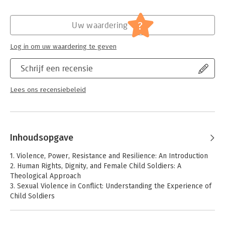
Verschijningsdatum:
20-9-2020
Hoofdrubriek:
Mens en maatschappij
?
Uw waardering
Log in om uw waardering te geven
Schrijf een recensie
Lees ons recensiebeleid
Inhoudsopgave
1. Violence, Power, Resistance and Resilience: An Introduction
2. Human Rights, Dignity, and Female Child Soldiers: A
Theological Approach
3. Sexual Violence in Conflict: Understanding the Experience of
Child Soldiers
4. Confronting US Moral Hypocrisy on Child Soldiers, Inventing
Antiracist Solidarity