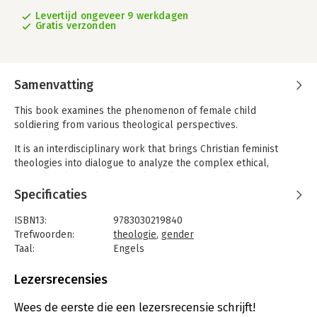
Levertijd ongeveer 9 werkdagen
Gratis verzonden
Samenvatting
This book examines the phenomenon of female child
soldiering from various theological perspectives.
It is an interdisciplinary work that brings Christian feminist
theologies into dialogue to analyze the complex ethical,
geopolitical, social, and theological issues involved in the
militarization of girls and women and gender-based violence.
Specificaties
With contributions from a range of interdisciplinary and
multicultural authors, this book offers reflections and
ISBN13:
9783030219840
perspectives that coalesce as a comprehensive overview of
Trefwoorden:
theologie
,
gender
feminist theological insights into child soldiering.
Taal:
Engels
Bindwijze:
paperback
Aantal pagina's:
186
Lezersrecensies
Uitgever:
Palgrave Macmillan
Druk:
1
Wees de eerste die een lezersrecensie schrijft!