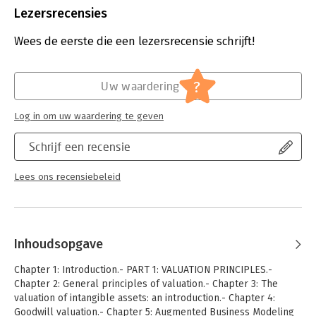
Verschijningsdatum:
25-4-2023
Lezersrecensies
Hoofdrubriek:
Financieel management
Wees de eerste die een lezersrecensie schrijft!
?
Uw waardering
Log in om uw waardering te geven
Schrijf een recensie
Lees ons recensiebeleid
Inhoudsopgave
Chapter 1: Introduction.- PART 1: VALUATION PRINCIPLES.-
Chapter 2: General principles of valuation.- Chapter 3: The
valuation of intangible assets: an introduction.- Chapter 4:
Goodwill valuation.- Chapter 5: Augmented Business Modeling