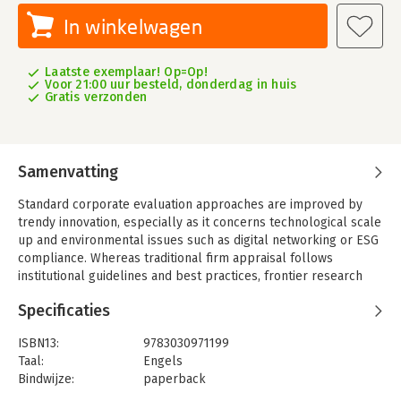
In winkelwagen
Laatste exemplaar! Op=Op!
Voor 21:00 uur besteld, donderdag in huis
Gratis verzonden
Samenvatting
Standard corporate evaluation approaches are improved by
trendy innovation, especially as it concerns technological scale
up and environmental issues such as digital networking or ESG
compliance. Whereas traditional firm appraisal follows
institutional guidelines and best practices, frontier research
still must define the boundaries of these trendy issues, linking
Specificaties
a strong theoretical background to practical advances that still
need fine-tuning. This book, written by an academic who is also
ISBN13:
9783030971199
a senior consultant, combines theoretical rigor with practical
Taal:
Engels
insights, providing an innovative framework for researchers,
Bindwijze:
paperback
evaluators, managers, and practitioners.
Uitgever:
Palgrave Macmillan