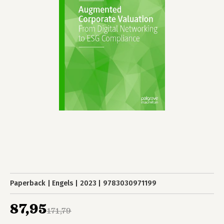
Paperback
Engels
2023
9783030971199
87,95
171,79