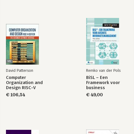
David Patterson
Remko van der Pols
Computer
BiSL – Een
Organization and
Framework voor
Design RISC-V
business
Edition
informatiemanagement
€ 106,54
€ 49,00