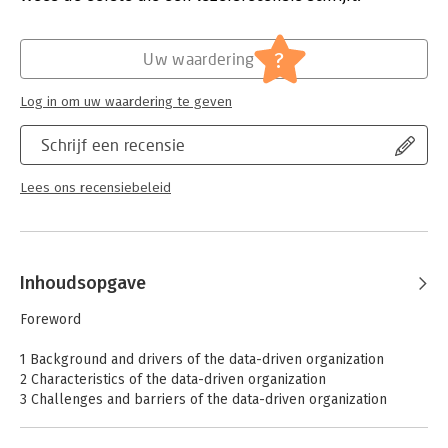
and is valuable for managers who are involved in data
management in companies and organizations.
Hoofdrubriek:
IT-management / ICT
,
Strategisch
management
?
Uw waardering
Serie:
Business Guides on the Go
Log in om uw waardering te geven
Schrijf een recensie
Lees ons recensiebeleid
Inhoudsopgave
Foreword
1 Background and drivers of the data-driven organization
2 Characteristics of the data-driven organization
3 Challenges and barriers of the data-driven organization
4 Process Mode for Data Management
5 Process model for implementing the data-driven organization