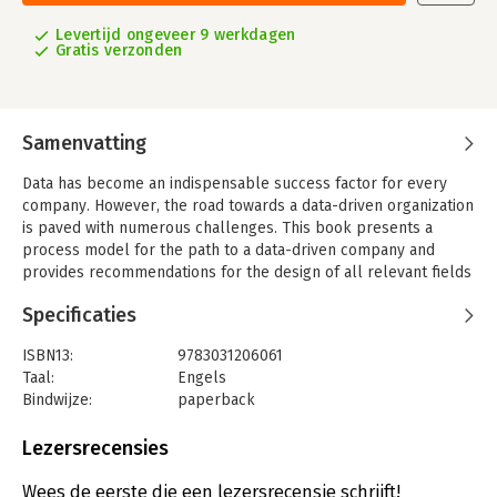
Levertijd ongeveer 9 werkdagen
Gratis verzonden
Samenvatting
Data has become an indispensable success factor for every
company. However, the road towards a data-driven organization
is paved with numerous challenges. This book presents a
process model for the path to a data-driven company and
provides recommendations for the design of all relevant fields
of action: Which structures need to be created? Which systems
Specificaties
and processes have proven beneficial? How can the quality of
the data be ensured and what requirements exist for a data-
ISBN13:
9783031206061
driven organization in the areas of governance and
Taal:
Engels
communication? And last but not least: How can employees be
Bindwijze:
paperback
brought along on the journey and what implications does the
Aantal pagina's:
119
data-driven organization have for our corporate culture?
Uitgever:
Springer
Lezersrecensies
The book presents an orientation and action framework for the
Druk:
1
strategic and operational design of a data-driven organization
Verschijningsdatum:
12-12-2023
Wees de eerste die een lezersrecensie schrijft!