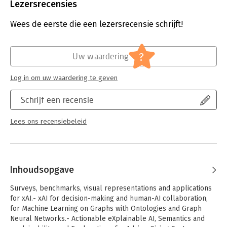
Uitgever:
Springer
Lezersrecensies
collaboration, for Machine Learning on Graphs with Ontologies
Verschijningsdatum:
21-10-2023
and Graph Neural Networks; Actionable eXplainable AI,
Wees de eerste die een lezersrecensie schrijft!
Semantics and explainability, and Explanations for Advice-
Hoofdrubriek:
IT-management / ICT
Giving Systems.
Part III: xAI for time series and Natural Language Processing;
?
Human-centered explanations and xAI for Trustworthy and
Uw waardering
Responsible AI; Explainable and Interpretable AI with
Argumentation, Representational Learning and concept
Log in om uw waardering te geven
extraction for xAI.
Schrijf een recensie
Lees ons recensiebeleid
Inhoudsopgave
Surveys, benchmarks, visual representations and applications
for xAI.- xAI for decision-making and human-AI collaboration,
for Machine Learning on Graphs with Ontologies and Graph
Neural Networks.- Actionable eXplainable AI, Semantics and