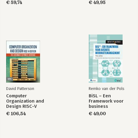
€ 59,74
€ 49,95
David Patterson
Remko van der Pols
Computer
BiSL – Een
Organization and
Framework voor
Design RISC-V
business
Edition
informatiemanagement
€ 106,54
€ 49,00