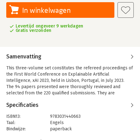
In winkelwagen
Levertijd ongeveer 9 werkdagen
Gratis verzonden
Samenvatting
This three-volume set constitutes the refereed proceedings of
the First World Conference on Explainable Artificial
Intelligence, xAI 2023, held in Lisbon, Portugal, in July 2023.
The 94 papers presented were thoroughly reviewed and
selected from the 220 qualified submissions. They are
organized in the following topical sections: ​
Specificaties
Part I: Interdisciplinary perspectives, approaches and
strategies for xAI; Model-agnostic explanations, methods and
ISBN13:
9783031440663
techniques for xAI, Causality and Explainable AI; Explainable AI
Taal:
Engels
in Finance, cybersecurity, health-care and biomedicine.
Bindwijze:
paperback
Part II: Surveys, benchmarks, visual representations and
Aantal pagina's:
664
applications for xAI; xAI for decision-making and human-AI