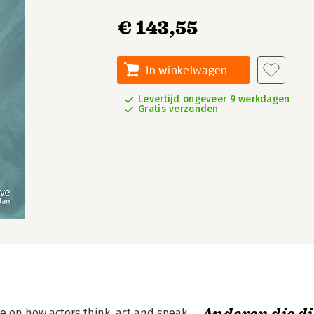
€ 143,55
In winkelwagen
Levertijd ongeveer 9 werkdagen
Gratis verzonden
ce on how actors think, act and speak