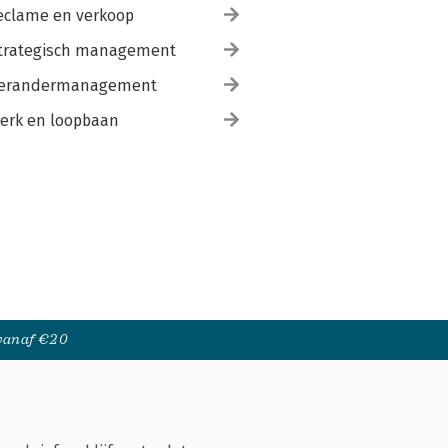
eclame en verkoop
trategisch management
erandermanagement
erk en loopbaan
 vanaf €20