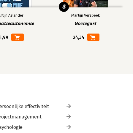
5
rtijn Aslander
Martijn Verspeek
matieautonomie
Goeiegast
4,99
24,34
ersoonlijke effectiviteit
rojectmanagement
sychologie