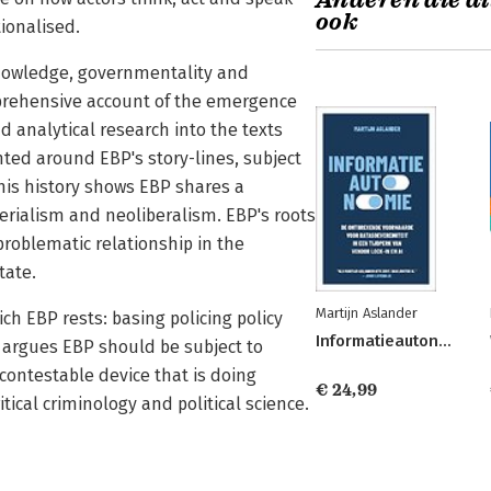
Anderen die di
ook
tionalised.
-knowledge, governmentality and
mprehensive account of the emergence
nd analytical research into the texts
nted around EBP's story-lines, subject
This history shows EBP shares a
rialism and neoliberalism. EBP's roots
problematic relationship in the
tate.
Martijn Aslander
h EBP rests: basing policing policy
Informatieautonomie
 argues EBP should be subject to
contestable device that is doing
€ 24,99
ritical criminology and political science.