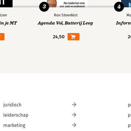
3
4
izen
Ron Steenkist
Ma
in je MT
Agenda Vol, Batterij Leeg
Infor
24,50
2
juridisch
p
leiderschap
p
marketing
p