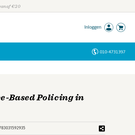
 vanaf €20
Inloggen
010-4731397
Personen
Trefwoorden
e-Based Policing in
783031592935