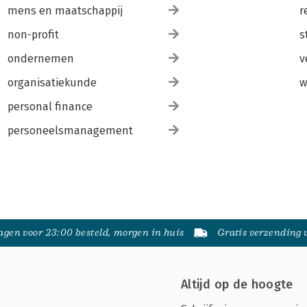
mens en maatschappij
r
non-profit
s
ondernemen
v
organisatiekunde
w
personal finance
personeelsmanagement
gen voor 23:00 besteld, morgen in huis
Gratis verzending
Altijd op de hoogte