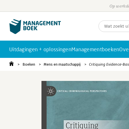
Op werkda
Uitdagingen + oplossingen
Managementboeken
Ove
Boeken
Mens en maatschappij
Critiquing Evidence-Bas