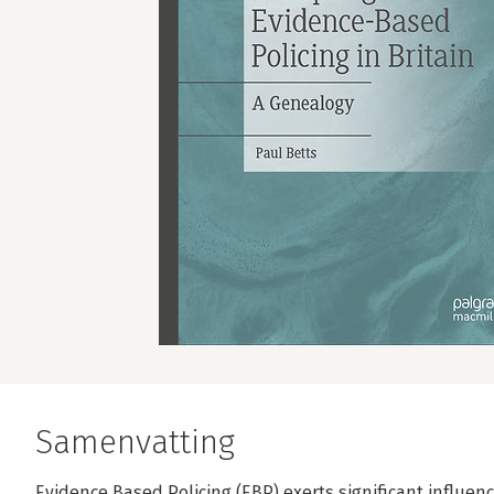
Samenvatting
Evidence Based Policing (EBP) exerts significant influen