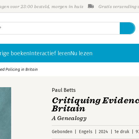
gen voor 23:00 besteld, morgen in huis
Gratis verzending
rige boeken
Interactief leren
Nu lezen
ed Policing in Britain
Paul Betts
Critiquing Evidenc
Britain
A Genealogy
Gebonden
Engels
2024
1e druk
9