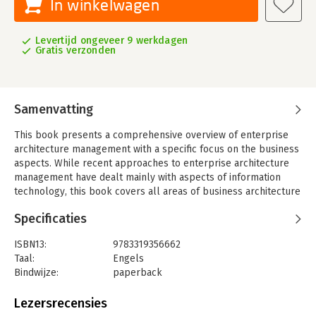
In winkelwagen
Levertijd ongeveer 9 werkdagen
Gratis verzonden
Samenvatting
This book presents a comprehensive overview of enterprise
architecture management with a specific focus on the business
aspects. While recent approaches to enterprise architecture
management have dealt mainly with aspects of information
technology, this book covers all areas of business architecture
from business motivation and models to business execution.
Specificaties
The book provides examples of how architectural thinking can
be applied in these areas, thus combining different
ISBN13:
9783319356662
perspectives into a consistent whole. In-depth experiences
Taal:
Engels
from end-user organizations help readers to understand the
Bindwijze:
paperback
abstract concepts of business architecture management and to
Uitgever:
Springer
form blueprints for their own professional approach. Business
Verschijningsdatum:
12-10-2016
Lezersrecensies
architecture professionals, researchers, and others working in