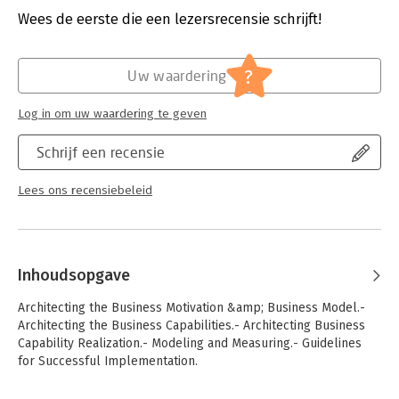
the field of strategic business management will benefit from
Hoofdrubriek:
Strategisch management
Wees de eerste die een lezersrecensie schrijft!
this comprehensive volume and its hands-on examples
Serie:
Management for Professionals
of successful business architecture management practices.
?
Uw waardering
Log in om uw waardering te geven
Schrijf een recensie
Lees ons recensiebeleid
Inhoudsopgave
Architecting the Business Motivation &amp; Business Model.-
Architecting the Business Capabilities.- Architecting Business
Capability Realization.- Modeling and Measuring.- Guidelines
for Successful Implementation.