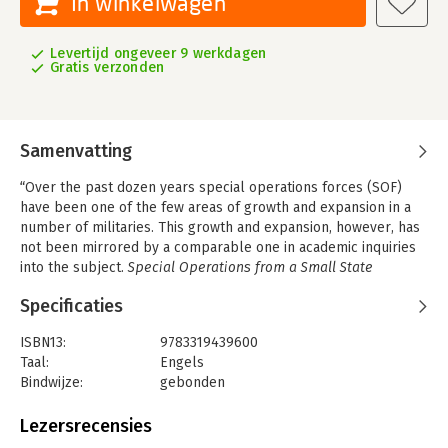
In winkelwagen
Levertijd ongeveer 9 werkdagen
Gratis verzonden
Samenvatting
“Over the past dozen years special operations forces (SOF)
have been one of the few areas of growth and expansion in a
number of militaries. This growth and expansion, however, has
not been mirrored by a comparable one in academic inquiries
into the subject.
Special Operations from a Small State
Perspective - Future Security Challenges
, which contains a wide
Specificaties
range of perspectives from both practitioners and academics,
makes a unique contribution to the literature and offers
ISBN13:
9783319439600
fascinating insights into the opportunities provided by and
Taal:
Engels
challenges confronting small states such as Swedenin their
Bindwijze:
gebonden
evolutionary development and use of SOF.”
Uitgever:
Palgrave Macmillan
D
r James Kiras
, Associate Professor, School of Advanced Air and
Verschijningsdatum:
7-6-2017
Lezersrecensies
Space Studies, The Air University,