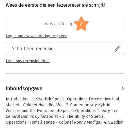
Alabama, USA.
Hoofdrubriek:
Mens en maatschappij
Wees de eerste die een lezersrecensie schrijft!
Serie:
New Security Challenges
?
Uw waardering
Log in om uw waardering te geven
Schrijf een recensie
Lees ons recensiebeleid
Inhoudsopgave
Introduction.- 1. Swedish Special Operations Forces: How it all
started -
Colonel Hans Ilis Alm
.- 2. Contemporary Hybrid
Warfare and the Evolution of Special Operations Theory -
Lt
General Dennis Gyllensporre
.- 3. The utility of Special
Operations in small states -
Colonel Ronny Modigs
.- 4. Swedish
Special Operations Forces in a Global SOF Network-