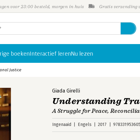
gen voor 23:00 besteld, morgen in huis
Gratis verzending
rige boeken
Interactief leren
Nu lezen
onal Justice
Giada Girelli
Understanding Tran
A Struggle for Peace, Reconcili
Ingenaaid
Engels
2017
97833195360