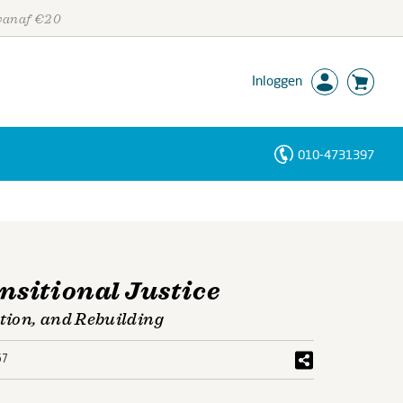
 vanaf €20
Inloggen
010-4731397
Personen
Trefwoorden
sitional Justice
ation, and Rebuilding
57