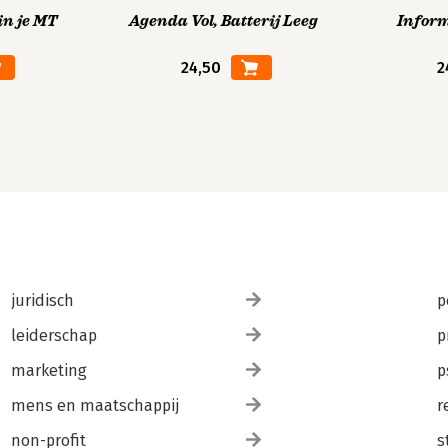
in je MT
Agenda Vol, Batterij Leeg
Infor
24,50
2
juridisch
p
leiderschap
p
marketing
p
mens en maatschappij
r
non-profit
s