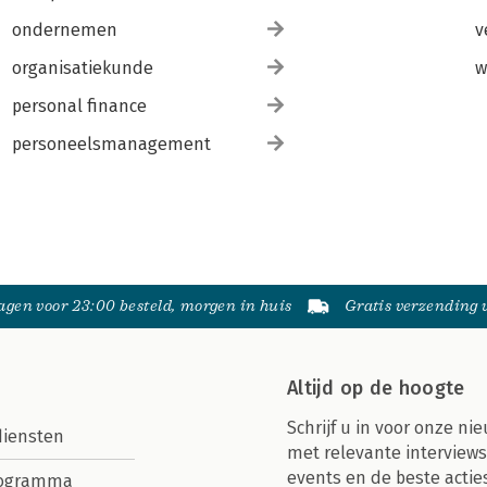
ondernemen
v
organisatiekunde
w
personal finance
personeelsmanagement
gen voor 23:00 besteld, morgen in huis
Gratis verzending
Altijd op de hoogte
Schrijf u in voor onze nie
diensten
met relevante interviews
events en de beste actie
rogramma