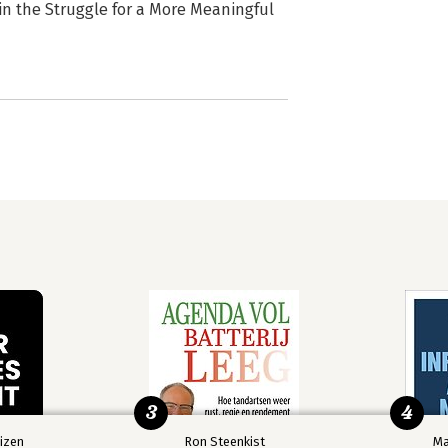
in the Struggle for a More Meaningful
3
4
izen
Ron Steenkist
Ma