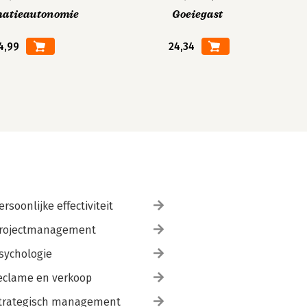
matieautonomie
Goeiegast
4,99
24,34
ersoonlijke effectiviteit
rojectmanagement
sychologie
eclame en verkoop
trategisch management