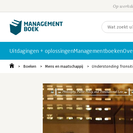
Op werkda
Uitdagingen + oplossingen
Managementboeken
Ove
Boeken
Mens en maatschappij
Understanding Transiti