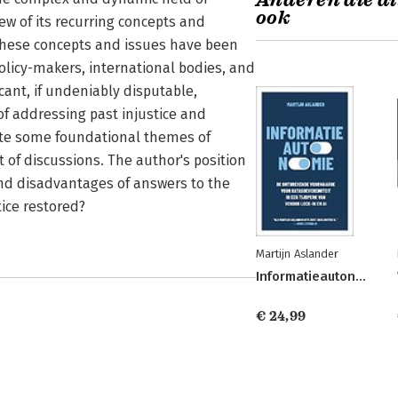
Anderen die di
ook
iew of its recurring concepts and
 these concepts and issues have been
policy-makers, international bodies, and
cant, if undeniably disputable,
f addressing past injustice and
rate some foundational themes of
 of discussions. The author's position
and disadvantages of answers to the
tice restored?
Martijn Aslander
Informatieautonomie
€ 24,99