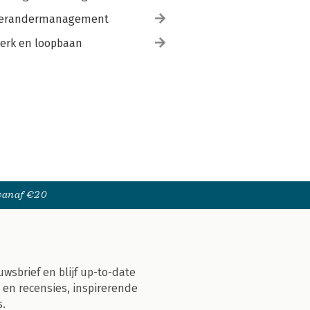
erandermanagement
erk en loopbaan
 vanaf €20
uwsbrief en blijf up-to-date
 en recensies, inspirerende
s.