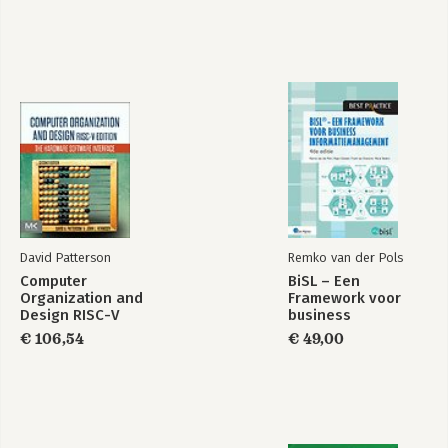
David Patterson
Remko van der Pols
Computer
BiSL – Een
Organization and
Framework voor
Design RISC-V
business
Edition
informatiemanagement
€ 106,54
€ 49,00