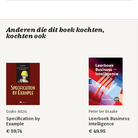
Social Complexity II: Laws
Social Complexity III: Theories
Simulations I: Methodology
Anderen die dit boek kochten,
Simulations II: Variable-Oriented Models
kochten ook
Simulations III: Object-Oriented Models
Gojko Adzic
Peter ter Braake
Specification by
Leerboek Business
Example
Intelligence
€ 59,74
€ 49,95