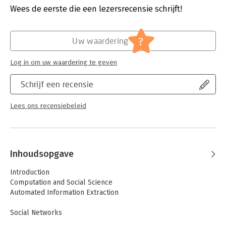
Aantal pagina's:
607
Wees de eerste die een lezersrecensie schrijft!
measurement, scientific laws, and generative theories of social
Uitgever:
Springer
complexity in CSS; reviews the methodology of social
Druk:
2
simulations, covering both variable- and object-oriented
Verschijningsdatum:
13-5-2018
?
models.
Uw waardering
Hoofdrubriek:
IT-management / ICT
,
Mens en
Log in om uw waardering te geven
maatschappij
Serie:
Texts in Computer Science
Schrijf een recensie
Lees ons recensiebeleid
Inhoudsopgave
Introduction
Computation and Social Science
Automated Information Extraction
Social Networks
Social Complexity I: Origins and Measurement