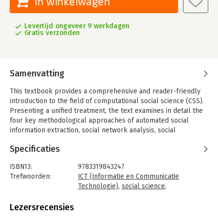
In winkelwagen
Levertijd ongeveer 9 werkdagen
Gratis verzonden
Samenvatting
This textbook provides a comprehensive and reader-friendly
introduction to the field of computational social science (CSS).
Presenting a unified treatment, the text examines in detail the
four key methodological approaches of automated social
information extraction, social network analysis, social
complexity theory, and social simulation modeling. This
Specificaties
updated new edition has been enhanced with numerous review
questions and exercises to test what has been learned, deepen
ISBN13:
9783319843247
understanding through problem-solving, and to practice
Trefwoorden:
ICT (Informatie en Communicatie
writing code to implement ideas. Topics and features: contains
Technologie)
,
social science
,
more than a thousand questions and exercises, together with a
computational social science (CSS)
list of acronyms and a glossary; examines the similarities and
Taal:
Engels
Lezersrecensies
differences between computers and social systems; presents a
Bindwijze:
paperback
focus on automated information extraction; discusses the