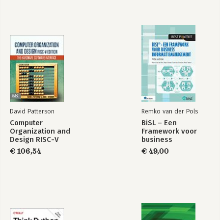
David Patterson
Remko van der Pols
Computer
BiSL – Een
Organization and
Framework voor
Design RISC-V
business
Edition
informatiemanagement
€ 106,54
€ 49,00