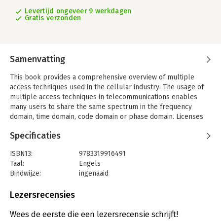
Levertijd ongeveer 9 werkdagen
Gratis verzonden
Samenvatting
This book provides a comprehensive overview of multiple
access techniques used in the cellular industry. The usage of
multiple access techniques in telecommunications enables
many users to share the same spectrum in the frequency
domain, time domain, code domain or phase domain. Licenses
are given, by the FCC, to operate wireless communication
Specificaties
systems over given bands of frequencies, with the smaller
bands, (channels), reused to provide services to other users.
ISBN13:
9783319916491
Thus, bandwidth efficiency is vital, as the speed and size of
Taal:
Engels
digital data networks continue to expand. This brief also uses
Bindwijze:
ingenaaid
numerous illustrations to bring students up-to-date in the
Aantal pagina's:
77
practical applications of multiple access techniques, which can
Uitgever:
Springer Nature GmbH
Lezersrecensies
then be put to work in the industry. Primarily, electrical
Verschijningsdatum:
5-9-2018
engineering students who study telecommunications, as well
Wees de eerste die een lezersrecensie schrijft!
as engineers and designers working in wireless