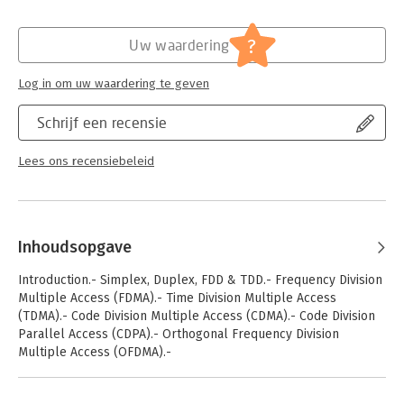
Hoofdrubriek:
IT-management / ICT
communications, would find this book useful.
?
Uw waardering
Log in om uw waardering te geven
Schrijf een recensie
Lees ons recensiebeleid
Inhoudsopgave
Introduction.- Simplex, Duplex, FDD & TDD.- Frequency Division
Multiple Access (FDMA).- Time Division Multiple Access
(TDMA).- Code Division Multiple Access (CDMA).- Code Division
Parallel Access (CDPA).- Orthogonal Frequency Division
Multiple Access (OFDMA).-