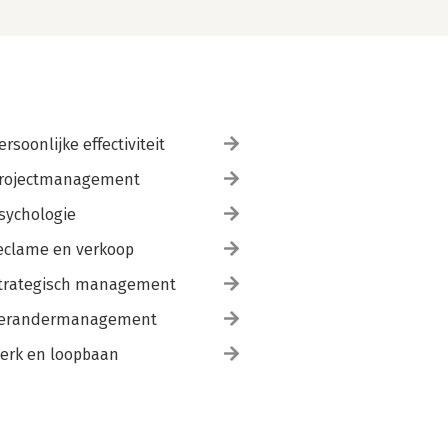
ersoonlijke effectiviteit
rojectmanagement
sychologie
eclame en verkoop
trategisch management
erandermanagement
erk en loopbaan