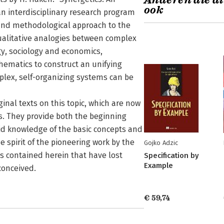
Anderen die di
ook
an interdisciplinary research program
c and methodological approach to the
qualitative analogies between complex
ogy, sociology and economics,
hematics to construct an unifying
plex, self-organizing systems can be
inal texts on this topic, which are now
s. They provide both the beginning
d knowledge of the basic concepts and
 spirit of the pioneering work by the
Gojko Adzic
s contained herein that have lost
Specification by
Example
conceived.
€ 59,74