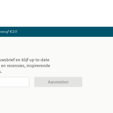
 vanaf €20
uwsbrief en blijf up-to-date
 en recensies, inspirerende
s.
Aanmelden