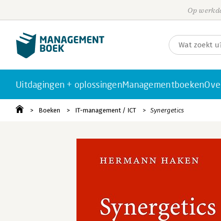
Op werkda
Uitdagingen + oplossingen
Managementboeken
Ove
Boeken
IT-management / ICT
Synergetics