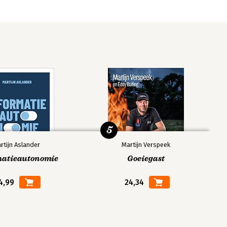
5
rtijn Aslander
Martijn Verspeek
matieautonomie
Goeiegast
4,99
24,34