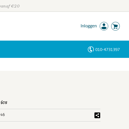
 vanaf €20
Inloggen
010-4731397
Personen
Trefwoorden
ics
246