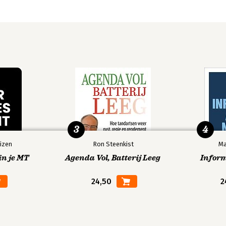
3
4
izen
Ron Steenkist
Ma
in je MT
Agenda Vol, Batterij Leeg
Infor
24,50
2