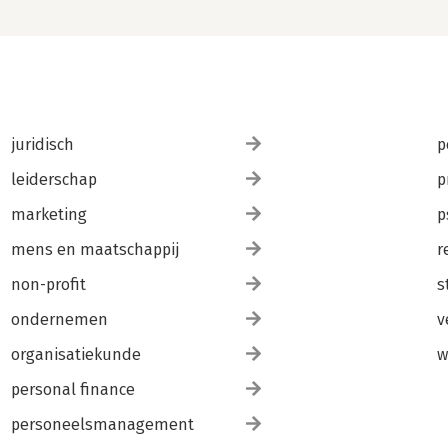
juridisch
p
leiderschap
p
marketing
p
mens en maatschappij
r
non-profit
s
ondernemen
v
organisatiekunde
w
personal finance
personeelsmanagement