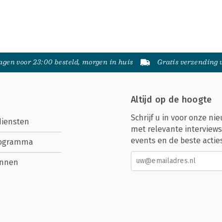
gen voor 23:00 besteld, morgen in huis
Gratis verzending
Altijd op de hoogte
Schrijf u in voor onze nie
diensten
met relevante interviews
events en de beste actie
rogramma
nnen