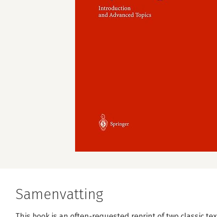
Samenvatting
This book is an often-requested reprint of two classic te