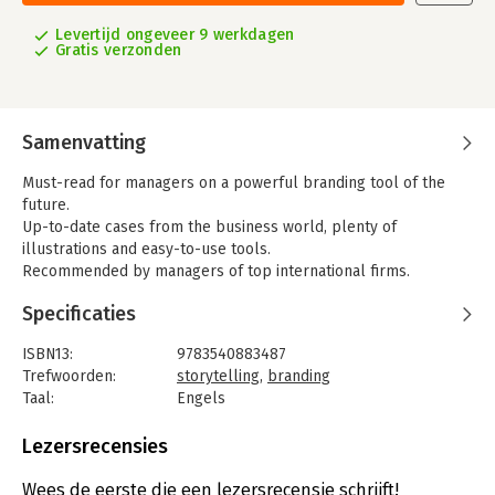
Levertijd ongeveer 9 werkdagen
Gratis verzonden
Samenvatting
Must-read for managers on a powerful branding tool of the
future.
Up-to-date cases from the business world, plenty of
illustrations and easy-to-use tools.
Recommended by managers of top international firms.
Covers both the internal and external benefits of storytelling
Specificaties
for a business company.
Danish version sold more than 2000 copies.
ISBN13:
9783540883487
Trefwoorden:
storytelling
,
branding
Taal:
Engels
Bindwijze:
gebonden
Aantal pagina's:
254
Lezersrecensies
Uitgever:
Springer
Druk:
2
Wees de eerste die een lezersrecensie schrijft!