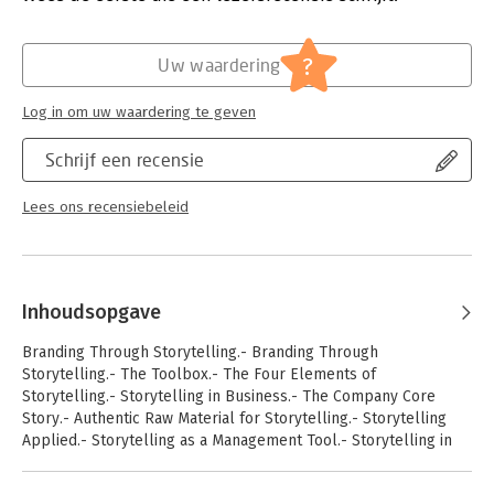
Verschijningsdatum:
8-6-2010
Hoofdrubriek:
Reclame en verkoop
?
Uw waardering
Log in om uw waardering te geven
Schrijf een recensie
Lees ons recensiebeleid
Inhoudsopgave
Branding Through Storytelling.- Branding Through
Storytelling.- The Toolbox.- The Four Elements of
Storytelling.- Storytelling in Business.- The Company Core
Story.- Authentic Raw Material for Storytelling.- Storytelling
Applied.- Storytelling as a Management Tool.- Storytelling in
Advertising.- When Storytelling Becomes Dialogue.- The Media
as a Storytelling Partner.- Tearing Down the Walls.