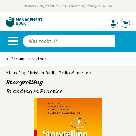
Op werkdagen voor 23:00 besteld, morgen in huis
Reclame en verkoop
Klaus Fog
,
Christian Budtz
,
Philip Munch
,
e.a.
Storytelling
Branding in Practice