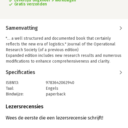
Levertijd ongeveer 9 werkdagen
Gratis verzonden
Samenvatting
"… a well structured and documented book that certainly
reflects the new era of logistics." Journal of the Operational
Research Society (of a previous edition)
Expanded edition includes new research results and numerous
modifications to enhance comprehensiveness and clarity.
Two new sections, a new appendix, and more than half a dozen
Specificaties
new figures.
Provides new concept for an integrated examination of logistics
ISBN13:
9783642062940
systems
Taal:
Engels
Features "reasonable" solutions requiring as little information
Bindwijze:
paperback
as possible
Aantal pagina's:
296
Uitgever:
Springer
Lezersrecensies
Druk:
4
Verschijningsdatum:
14-10-2010
Wees de eerste die een lezersrecensie schrijft!