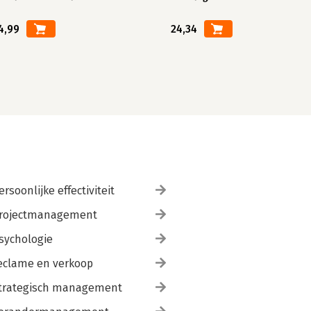
4,99
24,34
ersoonlijke effectiviteit
rojectmanagement
sychologie
eclame en verkoop
trategisch management