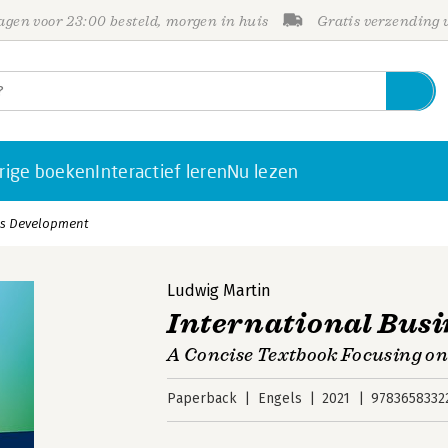
gen voor 23:00 besteld, morgen in huis
Gratis verzending
rige boeken
Interactief leren
Nu lezen
ss Development
Ludwig Martin
International Bus
A Concise Textbook Focusing on
Paperback
Engels
2021
9783658332