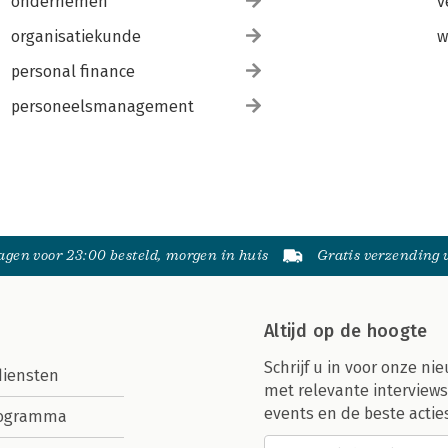
ondernemen
v
organisatiekunde
w
personal finance
personeelsmanagement
gen voor 23:00 besteld, morgen in huis
Gratis verzending
Altijd op de hoogte
Schrijf u in voor onze nie
diensten
met relevante interviews
events en de beste actie
rogramma