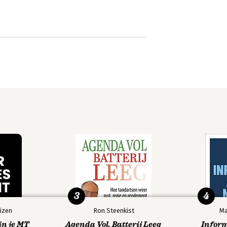
3
4
izen
Ron Steenkist
Ma
in je MT
Agenda Vol, Batterij Leeg
Infor