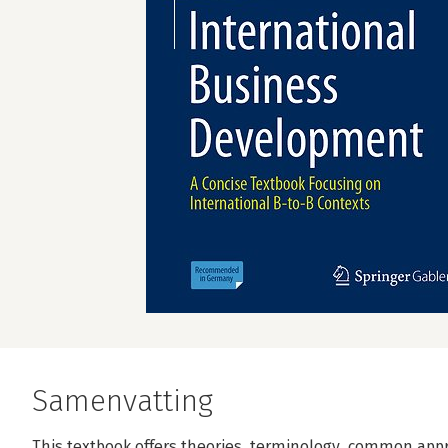
Samenvatting
This textbook offers theories, terminology, common app