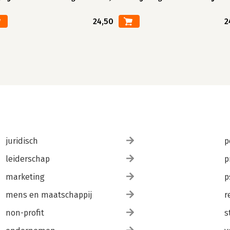
24,50
2
juridisch
p
leiderschap
p
marketing
p
mens en maatschappij
r
non-profit
s