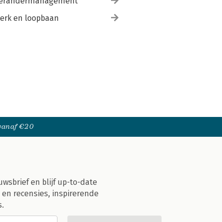
erandermanagement
erk en loopbaan
 vanaf €20
uwsbrief en blijf up-to-date
 en recensies, inspirerende
s.