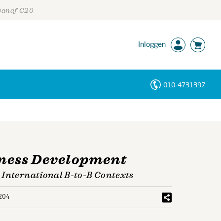
 vanaf €20
Inloggen
010-4731397
Personen
Trefwoorden
iness Development
 International B-to-B Contexts
204