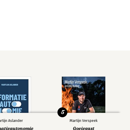
5
rtijn Aslander
Martijn Verspeek
matieautonomie
Goeiegast