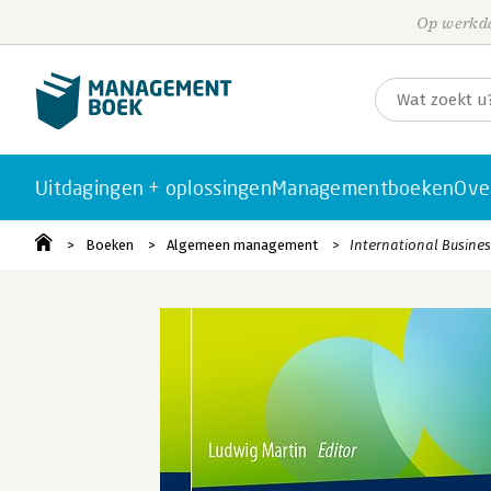
Op werkda
Uitdagingen + oplossingen
Managementboeken
Ove
Boeken
Algemeen management
International Busine