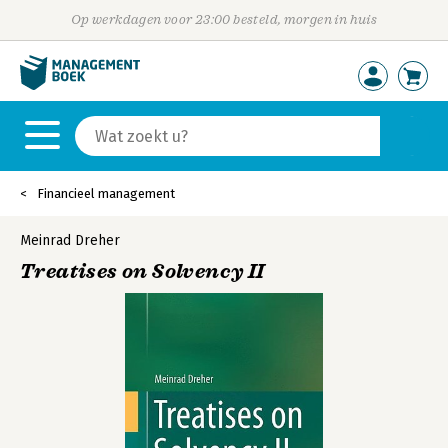
Op werkdagen voor 23:00 besteld, morgen in huis
Financieel management
Meinrad Dreher
Treatises on Solvency II