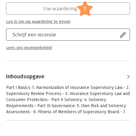
?
Uw waardering
Log in om uw waardering te geven
Schrijf een recensie
Lees ons recensiebeleid
Inhoudsopgave
Part I Basics: 1. Harmonization of Insurance Supervisory Law.- 2.
Supervisory Review Process.- 3. Insurance Supervisory Law and
Consumer Protection.- Part II Solvency: 4. Solvency
Requirements.- Part III Governance: 5. Own Risk and Solvency
Assessment.- 6. Fitness of Members of Supervisory Board.- 7.
Definition and Holders of Key Functions.- 8. Supervisory Review
of Key Functions.- 9. `Senior Management' of Insurance
Undertakings.- 10. Definition, Tasks and Legal Nature of the