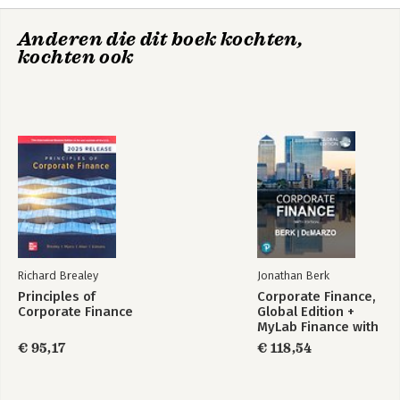
Compliance Function.- 11. Integrating the Compliance Function
into the Legal Department.- Part IV Disclosure: 12. Supervisory
Anderen die dit boek kochten,
Reporting.- 13. Public Disclosure.
kochten ook
Richard Brealey
Jonathan Berk
Principles of
Corporate Finance,
Corporate Finance
Global Edition +
MyLab Finance with
Pearson eText
€ 95,17
€ 118,54
(Package)