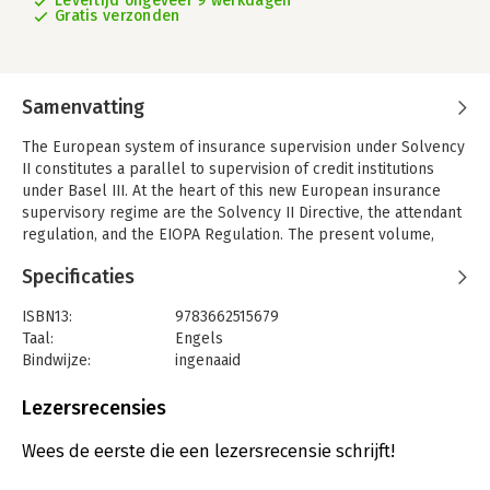
Levertijd ongeveer 9 werkdagen
Gratis verzonden
Samenvatting
The European system of insurance supervision under Solvency
II constitutes a parallel to supervision of credit institutions
under Basel III. At the heart of this new European insurance
supervisory regime are the Solvency II Directive, the attendant
regulation, and the EIOPA Regulation. The present volume,
"Treatises on Solvency II", includes articles on the bases of
Specificaties
European insurance supervision and the associated three
pillars of solvency, governance, and disclosure, all viewed
ISBN13:
9783662515679
predominantly from a legal standpoint.
Taal:
Engels
Bindwijze:
ingenaaid
Aantal pagina's:
478
Uitgever:
Springer Verlag
Lezersrecensies
Verschijningsdatum:
1-11-2016
Wees de eerste die een lezersrecensie schrijft!
Hoofdrubriek:
Financieel management