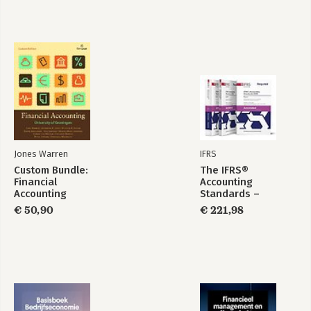
Jones Warren
IFRS
Custom Bundle:
The IFRS®
Financial
Accounting
Accounting
Standards –
Required Annotated
€ 50,90
€ 221,98
1 January 2026