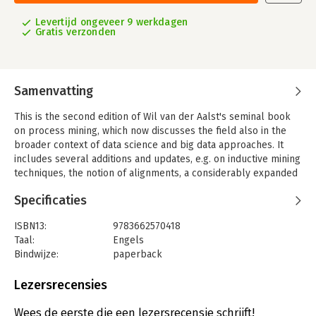
Levertijd ongeveer 9 werkdagen
Gratis verzonden
Samenvatting
This is the second edition of Wil van der Aalst's seminal book
on process mining, which now discusses the field also in the
broader context of data science and big data approaches. It
includes several additions and updates, e.g. on inductive mining
techniques, the notion of alignments, a considerably expanded
section on software tools and a completely new chapter of
Specificaties
process mining in the large. It is self-contained, while at the
same time covering the entire process-mining spectrum from
ISBN13:
9783662570418
process discovery to predictive analytics.
Taal:
Engels
After a general introduction to data science and process mining
Bindwijze:
paperback
in Part I, Part II provides the basics of business process
Aantal pagina's:
488
modeling and data mining necessary to understand the
Uitgever:
Springer Verlag
Lezersrecensies
remainder of the book. Next, Part III focuses on process
Druk:
2
discovery as the most important process mining task, while
Hoofdrubriek:
Organisatiekunde
Wees de eerste die een lezersrecensie schrijft!
Part IV moves beyond discovering the control flow of