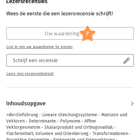
Lezersrecensies
genügend weit entwickelt, kann man damit auch inverse
Matrizen berechnen, die Lösungsmenge ablesen, feststellen,
Wees de eerste die een lezersrecensie schrijft!
ob zwei Polynome einen gemeinsamen Teiler haben und jedes
beliebige lineare Schnittproblem der Vektorgeometrie auf
eine einheitliche Art mit einem einzigen Tableau lösen. Mit
?
Matrizen kann man nicht nur Gleichungssysteme aufstellen
Uw waardering
und lösen, man kann damit auch optische Systeme
modellieren, den größten gemeinsamen Teiler finden,
Log in om uw waardering te geven
unabhängige Zyklen für die Kirchhoff-Gleichungen berechnen
oder mit Drehmatrizen die Quadraturamplitudenmodulation als
Schrijf een recensie
Grundlage von Software Defined Radio verstehen.
Lees ons recensiebeleid
Inhoudsopgave
<div>Einführung.- Lineare Gleichungssysteme.- Matrizen und
Vektoren.- Determinante.- Polynome.- Affine
Vektorgeometrie.- Skalarprodukt und Orthogonalität.-
Flächeninhalt, Volumen und Orientierung.- Transformationen.-
Projektive Geometrie.- Eigenwerte und Eigenvektoren.-