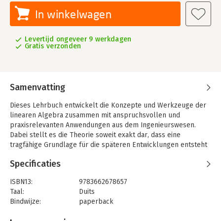
In winkelwagen
Levertijd ongeveer 9 werkdagen
Gratis verzonden
Samenvatting
Dieses Lehrbuch entwickelt die Konzepte und Werkzeuge der
linearen Algebra zusammen mit anspruchsvollen und
praxisrelevanten Anwendungen aus dem Ingenieurswesen.
Dabei stellt es die Theorie soweit exakt dar, dass eine
tragfähige Grundlage für die späteren Entwicklungen entsteht
– die Umsetzung mit dem Computer wird aber ebenfalls
Specificaties
explizit erläutert. Das Buch macht somit letztlich
weiterführende Konzepte und ihre Anwendungen mit der
ISBN13:
9783662678657
gleichen geometrischen Intuition zugänglich, wie es bei
Taal:
Duits
elementaren Konzepten im ersten Semester üblich ist. Der
Bindwijze:
paperback
gaußsche Eliminationsalgorithmus etwa löst nicht nur
Uitgever:
Springer Berlin Heidelberg
Gleichungssysteme – wenn man die Darstellung als Tableau