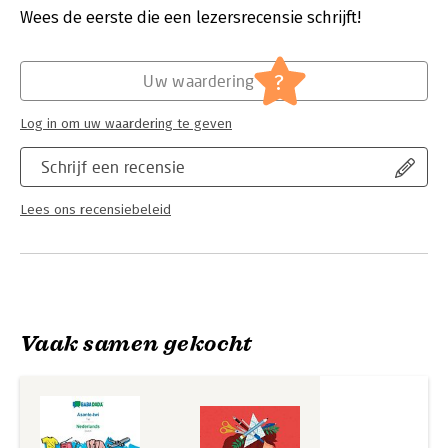
holenderski
Uitgever:
Babadada
Wees de eerste die een lezersrecensie schrijft!
Druk:
1
Verschijningsdatum:
13-10-2019
?
Uw waardering
Hoofdrubriek:
Woordenboeken en taal
Log in om uw waardering te geven
Schrijf een recensie
Lees ons recensiebeleid
Vaak samen gekocht