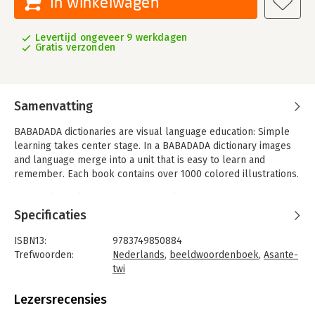
In winkelwagen
Levertijd ongeveer 9 werkdagen
Gratis verzonden
Samenvatting
BABADADA dictionaries are visual language education: Simple
learning takes center stage. In a BABADADA dictionary images
and language merge into a unit that is easy to learn and
remember. Each book contains over 1000 colored illustrations.
The goal is to learn the basics of a language much faster and
with more fun than possible with a complicated text dictionary.
Specificaties
This book is based on the very successful online picture
ISBN13:
9783749850884
dictionary BABADADA.COM, which offers easy language entry
Trefwoorden:
Nederlands
,
beeldwoordenboek
,
Asante-
for countless language combinations - Used by thousands of
twi
people and approved by well-known institutions. The
Taal:
Nederlands
languages used in this book are also called as follows:
Bindwijze:
paperback
Lezersrecensies
Niederländisch, néerlandais, holandés, olandese, holandês,
Aantal pagina's:
94