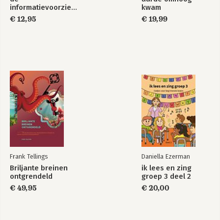
informatievoorziening
kwam
in Nederland ?
€ 12,95
€ 19,99
Frank Tellings
Daniella Ezerman
Briljante breinen
ik lees en zing
ontgrendeld
groep 3 deel 2
€ 49,95
€ 20,00