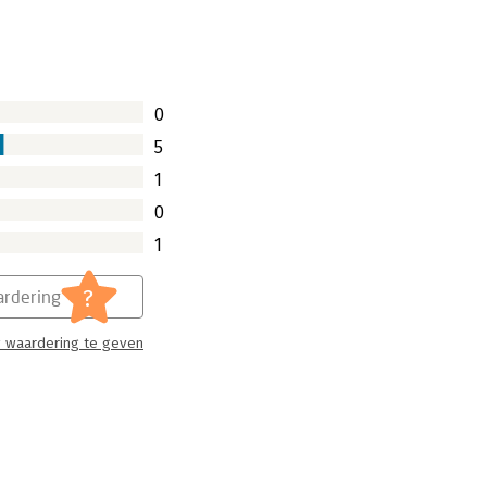
0
5
1
0
1
?
rdering
 waardering te geven