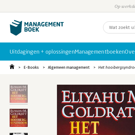
Op werkda
Uitdagingen + oplossingen
Managementboeken
Ove
E-Books
Algemeen management
Het hooibergsyndr