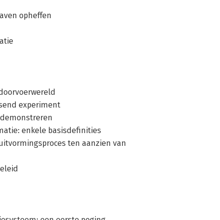
gaven opheffen
atie
 doorvoerwereld
ssend experiment
d demonstreren
atie: enkele basisdefinities
luitvormingsproces ten aanzien van
beleid
tiesysteem: een eerste poging