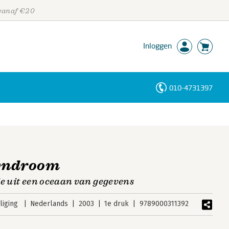
 vanaf €20
Inloggen
010-4731397
Personen
Trefwoorden
syndroom
ie uit een oceaan van gegevens
liging
Nederlands
2003
1e druk
9789000311392