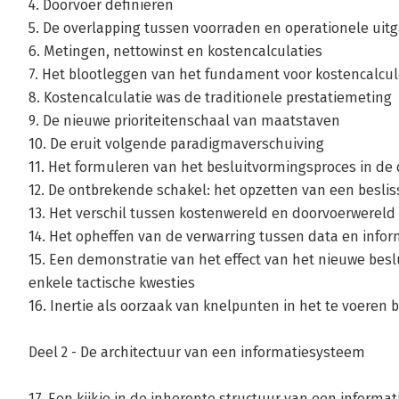
4. Doorvoer definiëren
5. De overlapping tussen voorraden en operationele uit
6. Metingen, nettowinst en kostencalculaties
7. Het blootleggen van het fundament voor kostencalcul
8. Kostencalculatie was de traditionele prestatiemeting
9. De nieuwe prioriteitenschaal van maatstaven
10. De eruit volgende paradigmaverschuiving
11. Het formuleren van het besluitvormingsproces in de
12. De ontbrekende schakel: het opzetten van een besli
13. Het verschil tussen kostenwereld en doorvoerwerel
14. Het opheffen van de verwarring tussen data en inform
15. Een demonstratie van het effect van het nieuwe bes
enkele tactische kwesties
16. Inertie als oorzaak van knelpunten in het te voeren 
Deel 2 - De architectuur van een informatiesysteem
17. Een kijkje in de inherente structuur van een informa