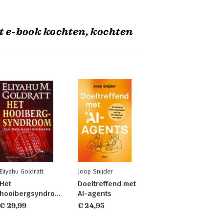
t e-book kochten, kochten
Eliyahu Goldratt
Joop Snijder
Het
Doeltreffend met
hooibergsyndroom
AI-agents
€ 29,99
€ 24,95