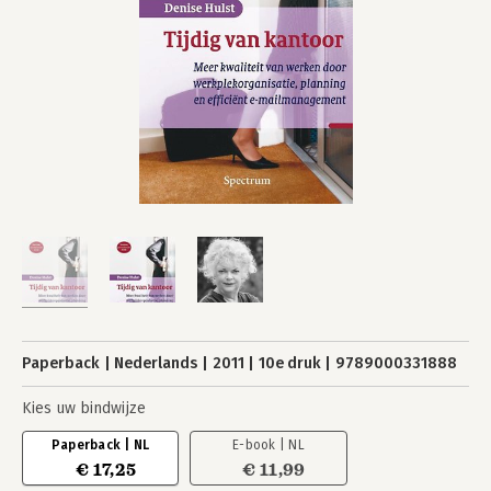
Paperback
Nederlands
2011
10e druk
9789000331888
Kies uw bindwijze
Paperback | NL
E-book | NL
€ 17,25
€ 11,99