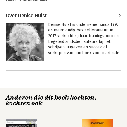
Lees ons recensiebeleid
Over Denise Hulst
Denise Hulst is ondernemer sinds 1997 
en meervoudig bestsellerauteur. In 
2017 verkocht zij haar trainingsburo en 
begeleid sindsdien auteurs bij het 
schrijven, uitgeven en succesvol 
verkopen van hun boek voor maximale 
impact door het bouwen van een stevig 
auteursplatform. Haar laatste boek is 
Andere boeken door Denise Hulst
'De boekmarketingbijbel, alles over 
boekpromotie voor ambitieuze 
auteurs'. 
Anderen die dit boek kochten,
kochten ook