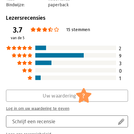
Bindwijze:
paperback
Aantal pagina's:
216
Uitgever:
Unieboek | Het Spectrum
Lezersrecensies
Druk:
10
3.7
Verschijningsdatum:
2-5-2013
15 stemmen
van de 5
Hoofdrubriek:
Algemeen management
2
9
3
0
1
?
Uw waardering
Log in om uw waardering te geven
Schrijf een recensie