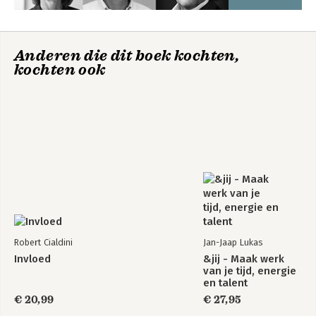
Singapore
Anderen die dit boek kochten,
Bekijk alle boeken
kochten ook
Robert Cialdini
Jan-Jaap Lukas
Invloed
&jij - Maak werk
van je tijd, energie
en talent
€ 20,99
€ 27,95