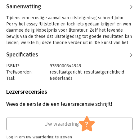
Samenvatting
Tijdens een ernstige aanval van uitstelgedrag schreef John
Perry het essay 'Uitstellen en toch iets gedaan krijgen' en won
daarmee de Ig Nobelprijs voor literatuur. Zelf het levende
bewijs van de these dat uitstelgedrag tot goede resultaten kan
leiden, werkte hij deze theorie verder uit in 'De kunst van het
uitstellen'.
Specificaties
Met humor en wijsheid legt filosoof John Perry uit dat er een
groot verschil is tussen rationele uitstellers en 'gewoon' luie
ISBN13:
9789000344949
mensen. Hij laat zien hoe je je uitstelgedrag kunt verfijnen en
Trefwoorden:
resultaatgericht
,
resultaatgerichtheid
hoe je deze karaktertrek vol trots in kunt zetten.
Taal:
Nederlands
Bindwijze:
paperback
Aantal pagina's:
128
Lezersrecensies
Uitgever:
Unieboek | Het Spectrum
Druk:
3
Wees de eerste die een lezersrecensie schrijft!
Verschijningsdatum:
30-9-2014
Hoofdrubriek:
Persoonlijke effectiviteit
?
Uw waardering
Log in om uw waardering te geven