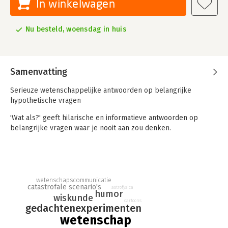
In winkelwagen
Nu besteld, woensdag in huis
Samenvatting
Serieuze wetenschappelijke antwoorden op belangrijke
hypothetische vragen
'Wat als?' geeft hilarische en informatieve antwoorden op
belangrijke vragen waar je nooit aan zou denken.
Vragen als:
- Als iedereen op aarde een paar weken bij elkaar uit de buurt
blijft, is de verkoudheid dan niet de wereld uit?
- Wat als je een baseball probeert te raken die met 90% van
wetenschapscommunicatie
de snelheid van het licht op je af komt?
catastrofale scenario's
astrofysica
humor
- Van welke hoogte moet je een steak laten vallen om hem
wiskunde
cartoons
gedachtenexperimenten
gaar te laten zijn als hij de grond raakt?
- Als mijn printer letterlijk geld kan drukken, heeft dat dan
wetenschap
grote gevolgen voor de wereld?