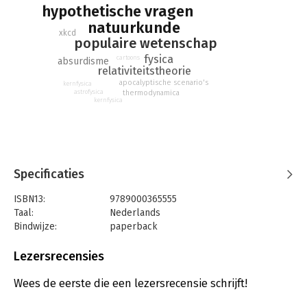
hypothetische vragen
- Wat gebeurt er als iedereen op aarde zo dicht mogelijk bij
natuurkunde
elkaar gaat staan en opspringt, waarna iedereen op hetzelfde
xkcd
moment neerkomt?
populaire wetenschap
fysica
cartoons
absurdisme
De antwoorden van Munroe zijn kleine meesterwerken van
relativiteitstheorie
duidelijkheid en hilariteit aangevuld met zijn kenmerkende
apocalyptische scenario's
kernfysica
tekeningen. De antwoorden voorspellen vaak volledige
thermodynamica
astrofysica
kernfysica
vernietiging van de mensheid of op z'n minst een heel grote
explosie.
Specificaties
ISBN13:
9789000365555
Taal:
Nederlands
Bindwijze:
paperback
Aantal pagina's:
328
Uitgever:
Unieboek | Het Spectrum
Lezersrecensies
Druk:
18
Verschijningsdatum:
6-6-2019
Wees de eerste die een lezersrecensie schrijft!