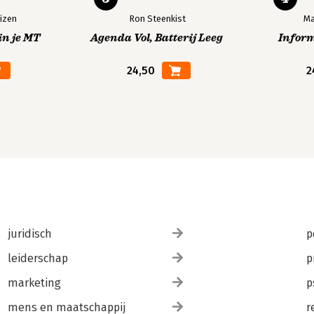
izen
Ron Steenkist
Ma
in je MT
Agenda Vol, Batterij Leeg
Infor
24,50
2
juridisch
p
leiderschap
p
marketing
p
mens en maatschappij
r