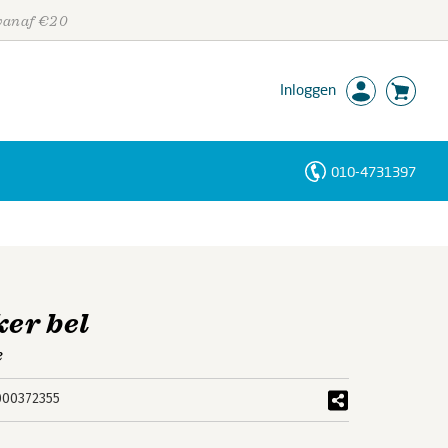
 vanaf €20
Inloggen
010-4731397
Personen
Trefwoorden
ker bel
e
000372355