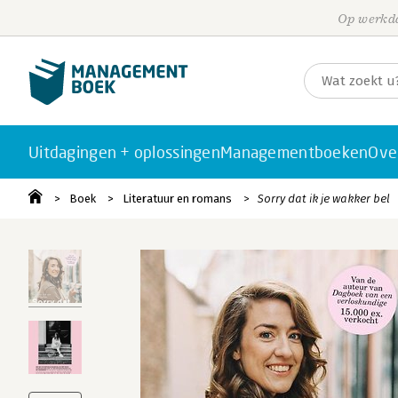
Op werkda
Uitdagingen + oplossingen
Managementboeken
Ove
Boek
Literatuur en romans
Sorry dat ik je wakker bel