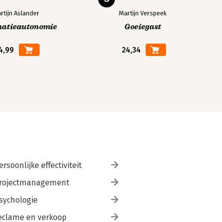
rtijn Aslander
Martijn Verspeek
matieautonomie
Goeiegast
4,99
24,34
ersoonlijke effectiviteit
rojectmanagement
sychologie
eclame en verkoop