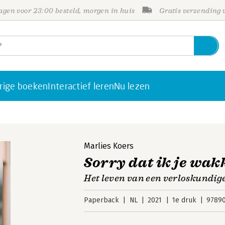
gen voor 23:00 besteld, morgen in huis
Gratis verzending
rige boeken
Interactief leren
Nu lezen
Marlies Koers
Sorry dat ik je wak
Het leven van een verloskundig
Paperback
NL
2021
1e druk
9789