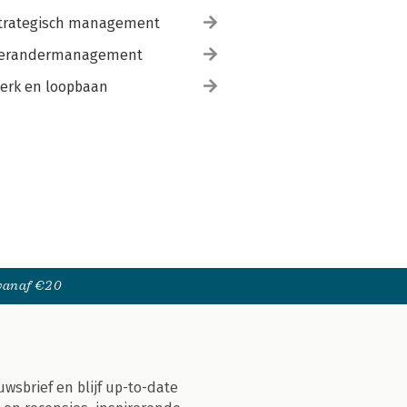
trategisch management
erandermanagement
erk en loopbaan
 vanaf €20
uwsbrief en blijf up-to-date