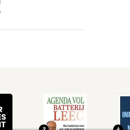
n
3
4