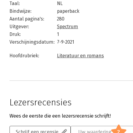
Taal:
NL
Bindwijze:
paperback
Aantal pagina's:
280
Uitgever:
Spectrum
Druk:
1
Verschijningsdatum:
7-9-2021
Hoofdrubriek:
Literatuur en romans
Lezersrecensies
Wees de eerste die een lezersrecensie schrijft!
?
Schrijf een recensie
Uw waardering