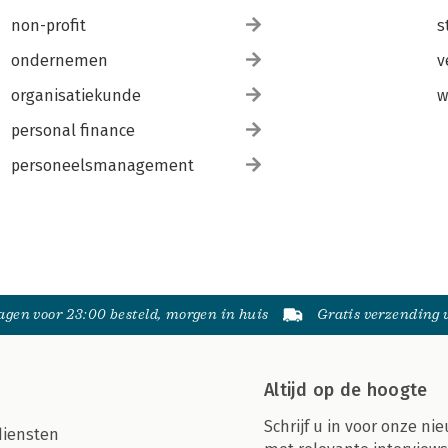
non-profit
s
ondernemen
v
organisatiekunde
w
personal finance
personeelsmanagement
gen voor 23:00 besteld, morgen in huis
Gratis verzending
Altijd op de hoogte
Schrijf u in voor onze nie
diensten