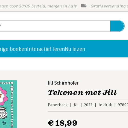
gen voor 23:00 besteld, morgen in huis
Gratis verzending
rige boeken
Interactief leren
Nu lezen
Jill Schirnhofer
Tekenen met Jill
Paperback
NL
2022
1e druk
9789
€ 18,99