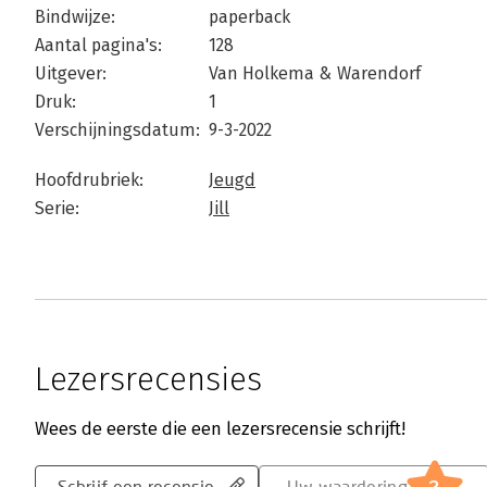
Bindwijze:
paperback
Aantal pagina's:
128
Uitgever:
Van Holkema & Warendorf
Druk:
1
Verschijningsdatum:
9-3-2022
Hoofdrubriek:
Jeugd
Serie:
Jill
Lezersrecensies
Wees de eerste die een lezersrecensie schrijft!
Schrijf een recensie
Uw waardering