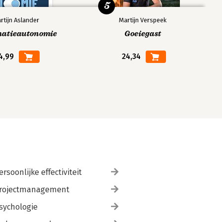
5
rtijn Aslander
Martijn Verspeek
matieautonomie
Goeiegast
4,99
24,34
ersoonlijke effectiviteit
rojectmanagement
sychologie