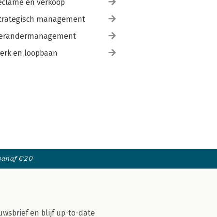
eclame en verkoop
trategisch management
erandermanagement
erk en loopbaan
 vanaf €20
uwsbrief en blijf up-to-date