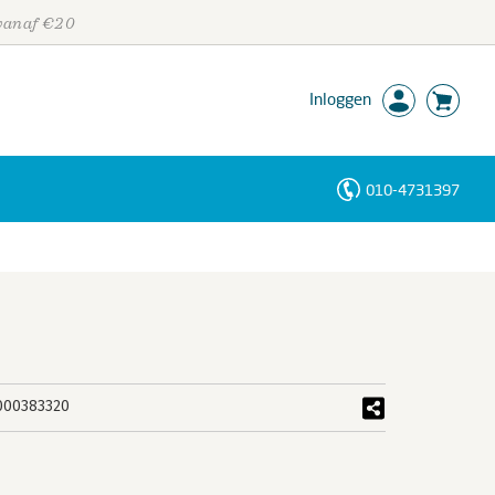
 vanaf €20
Inloggen
010-4731397
Personen
Trefwoorden
000383320