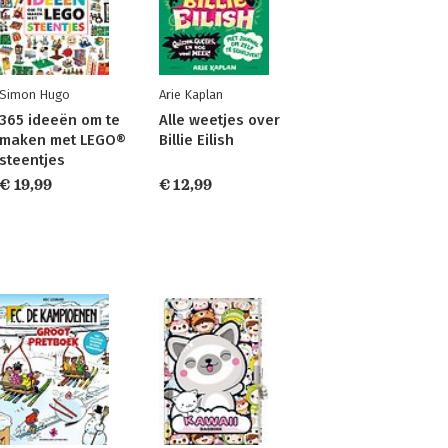
Simon Hugo
Arie Kaplan
365 ideeën om te
Alle weetjes over
maken met LEGO®
Billie Eilish
steentjes
€ 19,99
€ 12,99