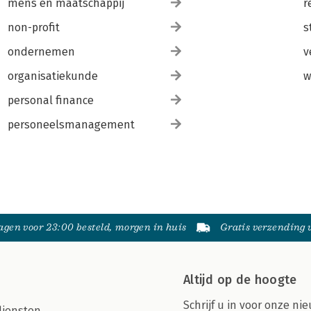
mens en maatschappij
r
non-profit
s
ondernemen
v
organisatiekunde
w
personal finance
personeelsmanagement
gen voor 23:00 besteld, morgen in huis
Gratis verzending
Altijd op de hoogte
Schrijf u in voor onze nie
diensten