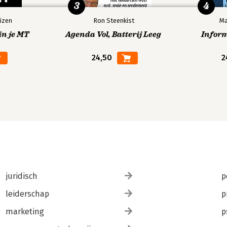
3
4
izen
Ron Steenkist
Ma
in je MT
Agenda Vol, Batterij Leeg
Infor
24,50
2
juridisch
p
leiderschap
p
marketing
p