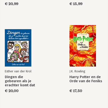
€ 20,99
€ 15,99
Esther van der Krol
J.K. Rowling
Dingen die
Harry Potter en de
gebeuren als je
Orde van de Feniks
erachter komt dat
het leven best
€ 20,00
€ 17,50
ingewikkeld is