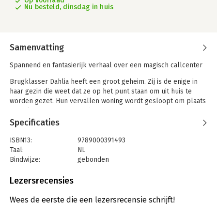
Op voorraad
Nu besteld, dinsdag in huis
Samenvatting
Spannend en fantasierijk verhaal over een magisch callcenter
Brugklasser Dahlia heeft een groot geheim. Zij is de enige in
haar gezin die weet dat ze op het punt staan om uit huis te
worden gezet. Hun vervallen woning wordt gesloopt om plaats
te maken voor een nieuwbouwproject van Maarten Zwartwater,
een van de machtigste inwoners van de stad. En het lijkt erop
Specificaties
dat hij niet alleen met Dahlia’s huis snode plannen heeft...
ISBN13:
9789000391493
Dahlia besluit het callcenter van De Bellende Engel om hulp
Taal:
NL
te vragen. Hier bieden in het diepste geheim levende
Bindwijze:
gebonden
standbeelden een luisterend oor aan kinderen met vragen,
Aantal pagina's:
192
problemen en verwonderingen. Gelukkig schiet Gargo, een
Uitgever:
Van Goor
Lezersrecensies
koppige waterspuwer, Dahlia te hulp. Kan Dahlia Maarten
Druk:
1
Zwartwater nog op tijd stoppen en lukt het haar en Gargo om
Verschijningsdatum:
19-3-2024
Wees de eerste die een lezersrecensie schrijft!
de stad te redden?