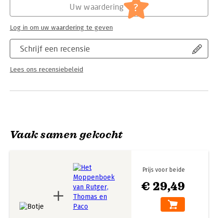
Serie:
Botje
?
Uw waardering
Janneke Schotveld en werd bekroond met de Pluim van de
Nederlandse Kinderjury. Annet Schaap maakte de grappige
illustraties.
Log in om uw waardering te geven
Schrijf een recensie
Lees ons recensiebeleid
Vaak samen gekocht
Prijs voor beide
€ 29,49