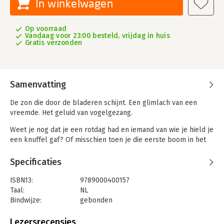
In winkelwagen
Op voorraad
Vandaag voor 23:00 besteld, vrijdag in huis
Gratis verzonden
Samenvatting
De zon die door de bladeren schijnt. Een glimlach van een
vreemde. Het geluid van vogelgezang.
Weet je nog dat je een rotdag had en iemand van wie je hield je
een knuffel gaf? Of misschien toen je die eerste boom in het
voorjaar zag die vol in bloei stond? Het moment waarop een
baby vol vertrouwen in je armen in slaap viel?
Specificaties
Deze kleine momenten van magie zijn glimmers, die je
ISBN13:
9789000400157
uitnodigen om aanwezig te zijn in het moment, waardoor we
Taal:
NL
ons beter bewust worden van onszelf, onze omgeving en de
Bindwijze:
gebonden
relaties die we hebben met de mensen om ons heen. Het is
Aantal pagina's:
288
een fysieke reactie vanuit het zenuwstelsel, die de kracht heeft
Uitgever:
Spectrum
Lezersrecensies