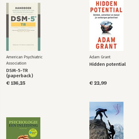
haar twee zoons.
‘Dit boek helpt je je veilig te voelen in je lichaam, zodat je het
leven kunt omarmen.’ Dr. Nicole LePera
‘Essentiële tools om het tempo van het moderne leven tegen
te gaan.’ Sienna Miller
American Psychiatric
Adam Grant
Association
Hidden potential
DSM-5-TR
(paperback)
€ 136,25
€ 22,99