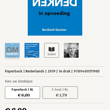
Paperback
Nederlands
2019
1e druk
9789400511965
Kies uw bindwijze
Paperback | NL
E-book | NL
€ 6,00
€ 1,79