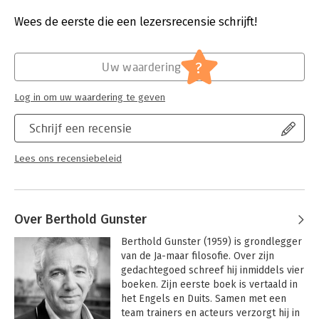
Druk:
1
Verschijningsdatum:
12-11-2019
Wees de eerste die een lezersrecensie schrijft!
Hoofdrubriek:
Psychologie
?
Uw waardering
Log in om uw waardering te geven
Schrijf een recensie
Lees ons recensiebeleid
Over Berthold Gunster
Berthold Gunster (1959) is grondlegger 
van de Ja-maar filosofie. Over zijn 
gedachtegoed schreef hij inmiddels vier 
boeken. Zijn eerste boek is vertaald in 
het Engels en Duits. Samen met een 
team trainers en acteurs verzorgt hij in 