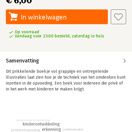
€ 6,00
In winkelwagen
Op voorraad
Vandaag voor 23:00 besteld, zaterdag in huis
Samenvatting
Dit prikkelende boekje vol grappige en ontregelende
illustraties laat zien hoe je de techniek van het omdenken kunt
inzetten in de opvoeding. Een boek voor iedereen die privé of
in het werk met kinderen te maken krijgt.
Leuk, zo’n boekje over opvoeden, maar...
...ik heb geen kinderen ...ik heb pubers ...ik haal al mijn
opvoedtips van Instagram ...mijn kinderen wonen bij hun vader
...dit hadden mijn ouders moeten lezen ...onze kinderen zijn
persoonlijke ontwikkeling
braaf ...ik ben een man ...wat een dun boekje ...heb je ze weer,
kinderontwikkeling
van Omdenken...
erkenning
communicatie
probleemoplossing