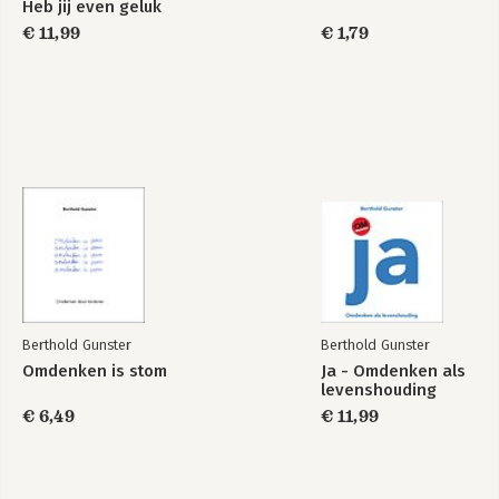
Heb jij even geluk
€ 11,99
€ 1,79
Ja-maar...
Huh?!
Omdenken
Bekijk alle boeken
Berthold Gunster
Berthold Gunster
Omdenken is stom
Ja - Omdenken als
levenshouding
€ 6,49
€ 11,99