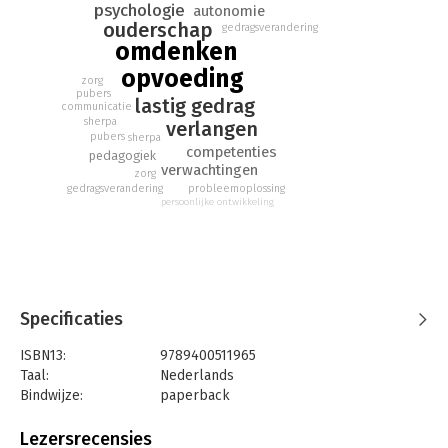
psychologie
autonomie
ouderschap
gedragsverandering
omdenken
opvoeding
zorg
pubers
lastig gedrag
communicatie
sherpa
verlangen
pubers
sherpa
competenties
pedagogiek
verwachtingen
zorg
probleemoplossing
gedragsverandering
persoonlijke ontwikkeling
Specificaties
ISBN13:
9789400511965
Taal:
Nederlands
Bindwijze:
paperback
Aantal pagina's:
64
Uitgever:
AW Bruna
Lezersrecensies