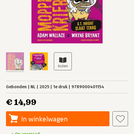
Gebonden
NL
2025
1e druk
9789000401154
€ 14,99
In winkelwagen