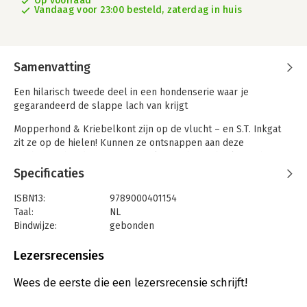
Op voorraad
Vandaag voor 23:00 besteld, zaterdag in huis
Samenvatting
Een hilarisch tweede deel in een hondenserie waar je
gegarandeerd de slappe lach van krijgt
Mopperhond & Kriebelkont zijn op de vlucht – en S.T. Inkgat
zit ze op de hielen! Kunnen ze ontsnappen aan deze
wanhopige hondenvanger of maken ze het zichzelf nog heter
onder de poten?
Specificaties
Voor beginnende lezers vanaf 6 jaar, hondenliefhebbers en
ISBN13:
9789000401154
fans van Daaf Duif, Stinkstoute panda, en andere makkelijk
Taal:
NL
leesbare boekenseries.
Bindwijze:
gebonden
Aantal pagina's:
216
Uitgever:
Van Holkema & Warendorf
Lezersrecensies
Druk:
1
Verschijningsdatum:
29-10-2025
Wees de eerste die een lezersrecensie schrijft!