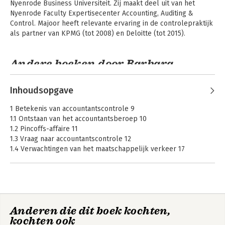
Nyenrode Business Universiteit. Zij maakt deel uit van het 
Nyenrode Faculty Expertisecenter Accounting, Auditing & 
Control. Majoor heeft relevante ervaring in de controlepraktijk 
als partner van KPMG (tot 2008) en Deloitte (tot 2015).
Andere boeken door Barbara
Majoor
Inhoudsopgave
1 Betekenis van accountantscontrole 9
1.1 Ontstaan van het accountantsberoep 10
1.2 Pincoffs-affaire 11
1.3 Vraag naar accountantscontrole 12
1.4 Verwachtingen van het maatschappelijk verkeer 17
Vragen/opdrachten 19
2 Organisatie van het accountantsberoep 23
2.1 Ontstaan van de beroepsorganisatie 24
2.2 Titels en externe accountant 26
Auditing en
De praktijk van
Anderen die dit boek kochten,
Assurance:
2.3 Wettelijke regelingen voor het accountantsberoep 26
auditing en
Bijzondere
assurance
kochten ook
2.4 Opleiding tot accountant en permanente educatie 29