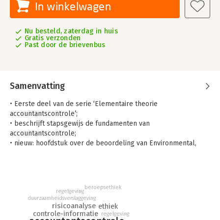
In winkelwagen
Nu besteld, zaterdag in huis
Gratis verzonden
Past door de brievenbus
Samenvatting
• Eerste deel van de serie ‘Elementaire theorie
accountantscontrole’;
• beschrijft stapsgewijs de fundamenten van
accountantscontrole;
• nieuw: hoofdstuk over de beoordeling van Environmental,
Social en Governance (ESG)-informatie in de jaarrekening.
Grondslagen van Auditing en Assurance bevat alle stof over de
ethiek en onafhankelijkheid van een accountant, de kern van
beroepsethiek
de uitvoering van een controle-opdracht en de
regelgeving
verantwoordelijkheid van de accountant voor het constateren
duurzaamheidsverslaggeving
risicoanalyse
ethiek
van fraude en witwassen. Daarnaast bespreken de auteurs de
controle-informatie
regelgeving
structuur van de wet- en regelgeving voor accountants en het