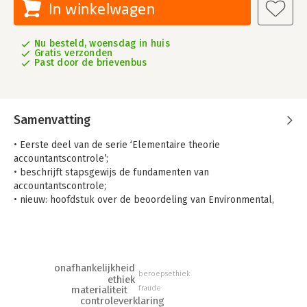
In winkelwagen
Nu besteld, woensdag in huis
Gratis verzonden
Past door de brievenbus
Samenvatting
• Eerste deel van de serie ‘Elementaire theorie
accountantscontrole’;
• beschrijft stapsgewijs de fundamenten van
accountantscontrole;
• nieuw: hoofdstuk over de beoordeling van Environmental,
Social en Governance (ESG)-informatie in de jaarrekening.
Grondslagen van Auditing en Assurance bevat alle stof over de
ethiek en onafhankelijkheid van een accountant, de kern van
de uitvoering van een controle-opdracht en de
onafhankelijkheid
beroepsethiek
verantwoordelijkheid van de accountant voor het constateren
ethiek
fraude
materialiteit
van fraude en witwassen. Daarnaast bespreken de auteurs de
controleverklaring
structuur van de wet- en regelgeving voor accountants en het