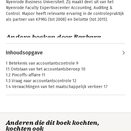
Nyenrode Business Universiteit. Zij maakt deel uit van het 
Nyenrode Faculty Expertisecenter Accounting, Auditing & 
Control. Majoor heeft relevante ervaring in de controlepraktijk 
als partner van KPMG (tot 2008) en Deloitte (tot 2015).
Andere boeken door Barbara
Majoor
Inhoudsopgave
1 Betekenis van accountantscontrole 9
1.1 Ontstaan van het accountantsberoep 10
1.2 Pincoffs-affaire 11
1.3 Vraag naar accountantscontrole 12
1.4 Verwachtingen van het maatschappelijk verkeer 17
Vragen/opdrachten 19
2 Organisatie van het accountantsberoep 23
2.1 Ontstaan van de beroepsorganisatie 24
2.2 Titels en externe accountant 26
Auditing en
De praktijk van
Anderen die dit boek kochten,
Assurance:
2.3 Wettelijke regelingen voor het accountantsberoep 26
auditing en
Bijzondere
assurance
kochten ook
2.4 Opleiding tot accountant en permanente educatie 29