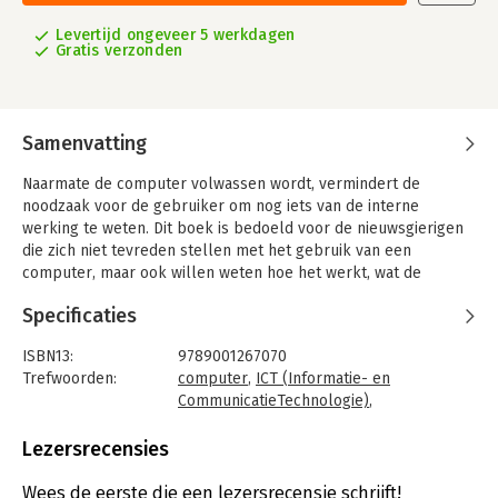
Levertijd ongeveer 5 werkdagen
Gratis verzonden
Samenvatting
Naarmate de computer volwassen wordt, vermindert de
noodzaak voor de gebruiker om nog iets van de interne
werking te weten. Dit boek is bedoeld voor de nieuwsgierigen
die zich niet tevreden stellen met het gebruik van een
computer, maar ook willen weten hoe het werkt, wat de
onderliggende principes zijn en hoe het mogelijk is een
Specificaties
instrument te maken dat zulke complexe bewerkingen kan
uitvoeren.
ISBN13:
9789001267070
Bij de uitleg in dit boek wordt een groot aantal begrippen uit
Trefwoorden:
computer
,
ICT (Informatie- en
de computerwereld geïntroduceerd en verklaard. Het blijkt
CommunicatieTechnologie)
,
dat een computer op verschillende manier is te beschouwen:
besturingssytemen
,
systeembeheer
als een elektronische schakeling, als een aantal
Taal:
Nederlands
Lezersrecensies
samenhangende processen, als een bundel processen, als een
Bindwijze:
paperback
bundel programma's. In het boek worden al deze
Aantal pagina's:
415
Wees de eerste die een lezersrecensie schrijft!