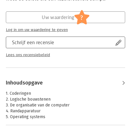
verschillende conceptuele niveaus aangegeven en
Uitgever:
Noordhoff
gestructureerd. Van ieder niveau wordt juist voldoende
Druk:
4
behandeld om de andere te kunnen begrijpen. Hiermee wordt
Verschijningsdatum:
1-7-2006
?
Uw waardering
de samenhang duidelijk, evenals de relatie tussen een groot
aantal gerelateerde vakgebieden zoals datacommunicatie of
Hoofdrubriek:
IT-management / ICT
Log in om uw waardering te geven
software engineering.
Schrijf een recensie
Lees ons recensiebeleid
Inhoudsopgave
1. Coderingen
2. Logische bouwstenen
3. De organisatie van de computer
4. Randapparatuur
5. Operating systems
6. Programmeertalen
7. De architectuur van de processor