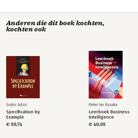
8. Computernetwerken
9. Oplossingen van de vraagstukken
Anderen die dit boek kochten,
Register
kochten ook
Gojko Adzic
Peter ter Braake
Specification by
Leerboek Business
Example
Intelligence
€ 59,74
€ 49,95