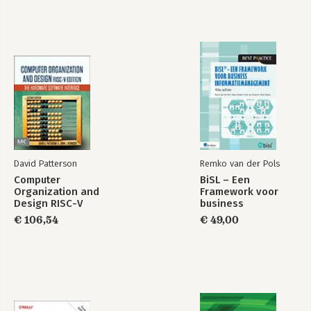
David Patterson
Remko van der Pols
Computer
BiSL – Een
Organization and
Framework voor
Design RISC-V
business
Edition
informatiemanagement
€ 106,54
€ 49,00