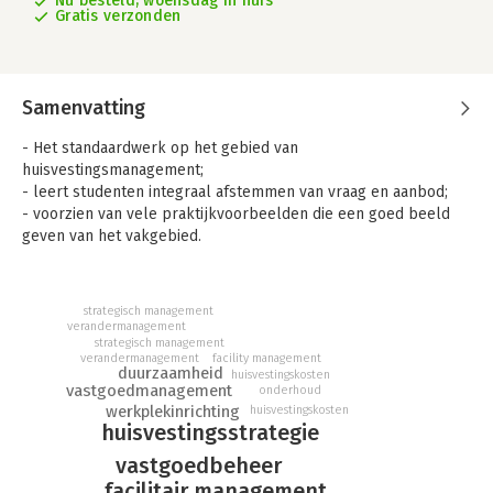
Nu besteld, woensdag in huis
Gratis verzonden
Samenvatting
- Het standaardwerk op het gebied van
huisvestingsmanagement;
- leert studenten integraal afstemmen van vraag en aanbod;
- voorzien van vele praktijkvoorbeelden die een goed beeld
geven van het vakgebied.
Huisvestingsmanagement gaat over strategisch
huisvestingsbeleid, doordachte locatiekeuzes, het managen
strategisch management
van de vastgoedportefeuille, en op gebouwniveau over een
verandermanagement
optimale indeling en inrichting van ruimten, facilitaire middelen
strategisch management
verandermanagement
facility management
en diensten. De huisvestingsmanager heeft daardoor te maken
duurzaamheid
huisvestingskosten
met veel verschillende spelers en belangen, architectonische,
vastgoedmanagement
onderhoud
functionele, technische en financiële aspecten, kansen en
werkplekinrichting
huisvestingskosten
risico’s. Het boek Huisvestingsmanagement leert studenten
huisvestingsstrategie
zowel richten (strategische keuzen maken en
vastgoedbeheer
beargumenteren) als verrichten (implementeren) en inrichten
facilitair management