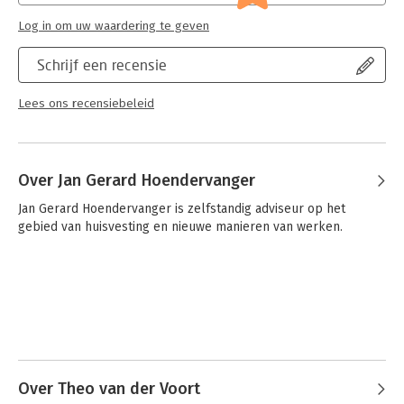
professionals.
Log in om uw waardering te geven
Digitaal
Op de bijbehorende website van deze uitgave biedt Noordhoff
Schrijf een recensie
digitale ondersteuning voor studenten en docenten bij het
gebruik van dit boek. Het online materiaal bestaat uit o.a.
Lees ons recensiebeleid
vragen en opdrachten voor zelfstudie, voorbeelden en cases
en collegesheets voor docenten. De unieke code voorin dit
boek geeft toegang tot dit materiaal.
Over Jan Gerard Hoendervanger
Jan Gerard Hoendervanger is zelfstandig adviseur op het 
gebied van huisvesting en nieuwe manieren van werken.
Over Theo van der Voort