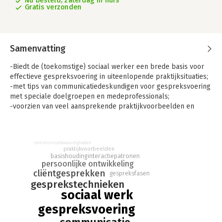
Nu besteld, zaterdag in huis
Gratis verzonden
Samenvatting
-Biedt de (toekomstige) sociaal werker een brede basis voor
effectieve gespreksvoering in uiteenlopende praktijksituaties;
-met tips van communicatiedeskundigen voor gespreksvoering
met speciale doelgroepen en medeprofessionals;
-voorzien van veel aansprekende praktijkvoorbeelden en
opdrachten die uitnodigen tot kritische zelfreflectie.
Voor sociaal werkers is gespreksvoering een essentieel
onderdeel in de omgang met en het begeleiden van cliënten.
communicatievaardigheden
praktijkvoorbeelden
Gespreksvoering voor Sociaal Werkers biedt daarom aan de
interactiepatronen
basishouding
hand van theorie, modellen, praktijkvoorbeelden en
persoonlijke ontwikkeling
cliëntgesprekken
opdrachten een brede basis voor het effectief voeren van
gespreksfasen
gesprekken. Het boek helpt studenten met het ontwikkelen
gesprekstechnieken
sociaal werk
van elementaire kennis en vaardigheden als ook de juiste
basishouding voor succesvolle gespreksvoering. Zo verkrijgen
gespreksvoering
ze allereerst meer zelfkennis. Daarnaast leren ze: zicht te