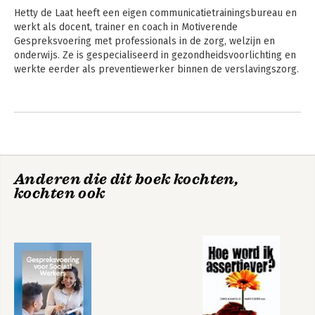
Hetty de Laat heeft een eigen communicatietrainingsbureau en 
werkt als docent, trainer en coach in Motiverende 
Gespreksvoering met professionals in de zorg, welzijn en 
onderwijs. Ze is gespecialiseerd in gezondheidsvoorlichting en 
werkte eerder als preventiewerker binnen de verslavingszorg.
Andere boeken door Hetty de Laat
Gespreksvoering
Ontwikkeling in de
voor sociaal
groep
werkers
Anderen die dit boek kochten,
kochten ook
Bekijk alle boeken
Gespreksvoering
Van adviseren naar
voor sociaal
motiveren
werkers