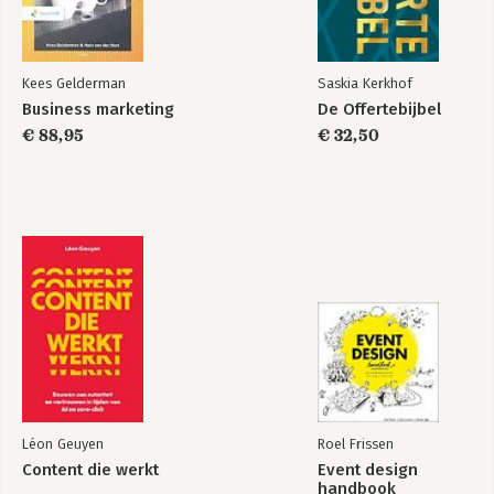
Kees Gelderman
Saskia Kerkhof
Business marketing
De Offertebijbel
De inkoopportfolio
€ 88,95
€ 32,50
Bekijk alle boeken
Léon Geuyen
Roel Frissen
Content die werkt
Event design
handbook