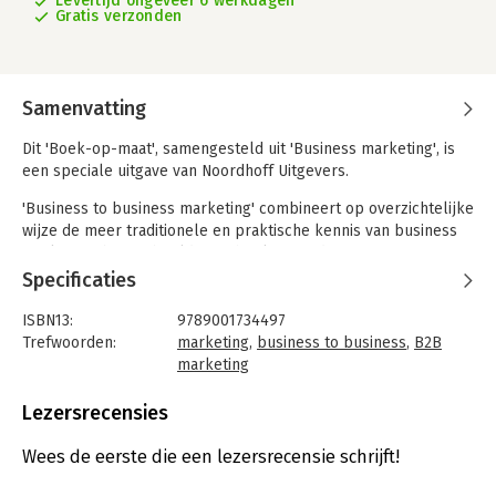
Levertijd ongeveer 6 werkdagen
Gratis verzonden
Samenvatting
Dit 'Boek-op-maat', samengesteld uit 'Business marketing', is
een speciale uitgave van Noordhoff Uitgevers.
'Business to business marketing' combineert op overzichtelijke
wijze de meer traditionele en praktische kennis van business
marketing, bijvoorbeeld over het koopgedrag van organisaties
en marktonderzoek, met nieuwere benaderingen, waarin de
Specificaties
interactie tussen organisaties centraal wordt gesteld. Verder
komen onderwerpen als netwerken, samenwerking en relaties
ISBN13:
9789001734497
aan de orde.
Trefwoorden:
marketing
,
business to business
,
B2B
marketing
Taal:
Nederlands
Bindwijze:
paperback
Lezersrecensies
Aantal pagina's:
270
Uitgever:
Noordhoff
Wees de eerste die een lezersrecensie schrijft!
Druk:
1