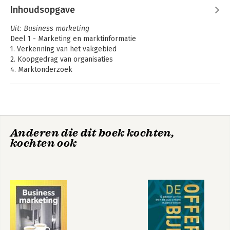
Gelderman
Inhoudsopgave
Uit: Business marketing
Deel 1 - Marketing en marktinformatie
1. Verkenning van het vakgebied
2. Koopgedrag van organisaties
4. Marktonderzoek
Deel 2 - Marketingplanning
5. Planning en strategie
Deel 3 - Marketingmix
Anderen die dit boek kochten,
8. Product
Professioneel
Business marketing
kochten ook
9. Service
inkopen
11. Distributie
12. Communicatie
13. Verkoop- en relatiemanagement
Literatuuropgave
Register