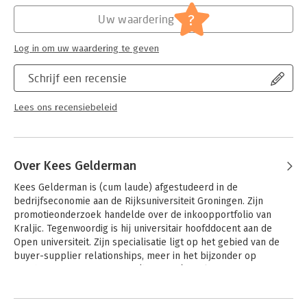
Verschijningsdatum:
23-8-2019
?
Uw waardering
Hoofdrubriek:
Marketing
Log in om uw waardering te geven
Schrijf een recensie
Lees ons recensiebeleid
Over Kees Gelderman
Kees Gelderman is (cum laude) afgestudeerd in de 
bedrijfseconomie aan de Rijksuniversiteit Groningen. Zijn 
promotieonderzoek handelde over de inkoopportfolio van 
Kraljic. Tegenwoordig is hij universitair hoofddocent aan de 
Open universiteit. Zijn specialisatie ligt op het gebied van de 
buyer-supplier relationships, meer in het bijzonder op 
purchasing management en (business) marketing. Samen met 
Hein van der Hart is Gelderman auteur van het Noordhoff-boek 
Andere boeken door Kees
Business marketing.