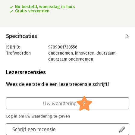
Nu besteld, woensdag in huis
Gratis verzonden
Specificaties
ISBN13:
9789001738556
Trefwoorden:
ondernemen
,
innoveren
,
duurzaam
,
duurzaam ondernemen
Taal:
Nederlands
Bindwijze:
paperback
Lezersrecensies
Aantal pagina's:
350
Uitgever:
Noordhoff
Wees de eerste die een lezersrecensie schrijft!
Druk:
1
Verschijningsdatum:
24-8-2021
?
Uw waardering
Hoofdrubriek:
Algemeen management
Log in om uw waardering te geven
Schrijf een recensie