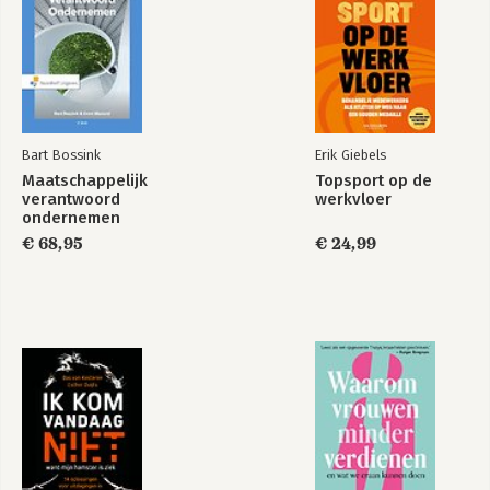
hardlopen over lange afstanden.
Innovatiemanagement
Circular Innovation
and Sustainable
Entrepreneurship
Bart Bossink
Erik Giebels
Maatschappelijk
Topsport op de
verantwoord
werkvloer
ondernemen
€ 68,95
€ 24,99
Regie over
Maatschappelijk
innovatie
verantwoord
ondernemen