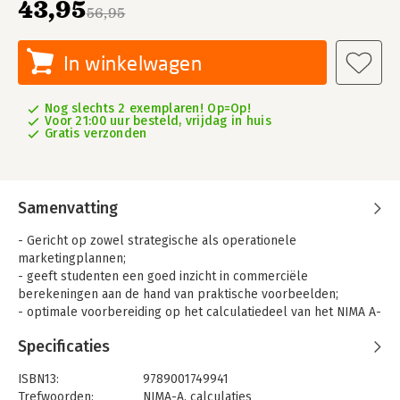
43,95
56,95
In winkelwagen
Nog slechts 2 exemplaren! Op=Op!
Voor 21:00 uur besteld, vrijdag in huis
Gratis verzonden
Samenvatting
- Gericht op zowel strategische als operationele
marketingplannen;
- geeft studenten een goed inzicht in commerciële
berekeningen aan de hand van praktische voorbeelden;
- optimale voorbereiding op het calculatiedeel van het NIMA A-
examen.
Specificaties
Commerciële calculaties 1 sluit nauw aan bij de wens van veel
hbo-docenten marketing om hun studenten in staat te stellen
ISBN13:
9789001749941
commerciële berekeningen te maken voor strategische en
Trefwoorden:
NIMA-A
,
calculaties