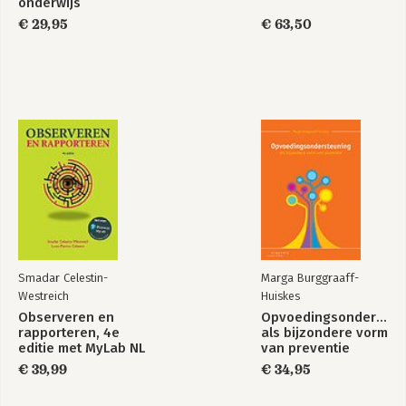
onderwijs
€ 29,95
€ 63,50
Smadar Celestin-
Marga Burggraaff-
Westreich
Huiskes
Observeren en
Opvoedingsondersteu
rapporteren, 4e
als bijzondere vorm
editie met MyLab NL
van preventie
toegangscode
€ 39,99
€ 34,95